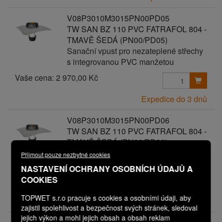
V08P3010M3015PN00PD05
TW SAN BZ 110 PVC FATRAFOL 804 -
TMAVĚ ŠEDÁ (PN00/PD05)
Sanační vpust pro nezateplené střechy
s integrovanou PVC manžetou
Vaše cena:
2 970,00 Kč
Expedice do 3 dnů
V08P3010M3015PN00PD06
TW SAN BZ 110 PVC FATRAFOL 804 -
TMAVĚ ŠEDÁ (PN00/PD06)
Sanační vpust pro nezateplené střechy
Přijmout pouze nezbytné cookies
s integrovanou PVC manžetou
NASTAVENÍ OCHRANY OSOBNÍCH ÚDAJŮ A
Vaše cena:
COOKIES
3 070,00 Kč
TOPWET s.r.o pracuje s cookies a osobními údaji, aby
Expedice do 3 dnů
zajistil spolehlivost a bezpečnost svých stránek, sledoval
jejich výkon a mohl jejich obsah a obsah reklam