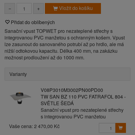
Vložit do košíku
−
+
Přidat do oblíbených
Sanační vpust TOPWET pro nezateplené střechy s
integrovanou PVC manžetou s ochranným košem. Vpust
lze zasunout do sanovaného potrubí až po hrdlo, ale má
nižší odtokovou kapacitu. Délka 400 mm, na zakázku
možnost prodloužení až do 1000 mm.
Varianty
V08P3010M3002PN00PD00
TW SAN BZ 110 PVC FATRAFOL 804 -
SVĚTLE ŠEDÁ
Sanační vpust pro nezateplené střechy
s integrovanou PVC manžetou
Vaše cena:
2 470,00 Kč