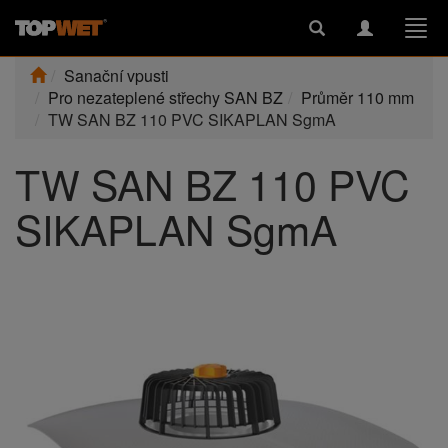
Toggle
Toggle
Togg
search
navigation
navi
Sanační vpusti
Pro nezateplené střechy SAN BZ
Průměr 110 mm
TW SAN BZ 110 PVC SIKAPLAN SgmA
TW SAN BZ 110 PVC
SIKAPLAN SgmA