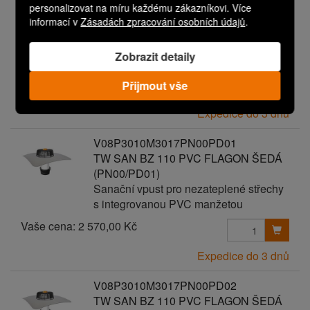
V08P3010M3017PN00PD00
personalizovat na míru každému zákazníkovi. Více
TW SAN BZ 110 PVC FLAGON ŠEDÁ
informací v
Zásadách zpracování osobních údajů
.
Sanační vpust pro nezateplené střechy
s integrovanou PVC manžetou
Zobrazit detaily
Vaše cena:
2 470,00 Kč
Přijmout vše
Expedice do 3 dnů
V08P3010M3017PN00PD01
TW SAN BZ 110 PVC FLAGON ŠEDÁ
(PN00/PD01)
Sanační vpust pro nezateplené střechy
s integrovanou PVC manžetou
Vaše cena:
2 570,00 Kč
Expedice do 3 dnů
V08P3010M3017PN00PD02
TW SAN BZ 110 PVC FLAGON ŠEDÁ