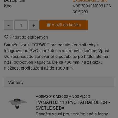
Kód
V08P3010M3031PN
00PD03
Vložit do košíku
−
+
Přidat do oblíbených
Sanační vpust TOPWET pro nezateplené střechy s
integrovanou PVC manžetou s ochranným košem. Vpust
lze zasunout do sanovaného potrubí až po hrdlo, ale má
nižší odtokovou kapacitu. Délka 400 mm, na zakázku
možnost prodloužení až do 1000 mm.
Varianty
V08P3010M3002PN00PD00
TW SAN BZ 110 PVC FATRAFOL 804 -
SVĚTLE ŠEDÁ
Sanační vpust pro nezateplené střechy