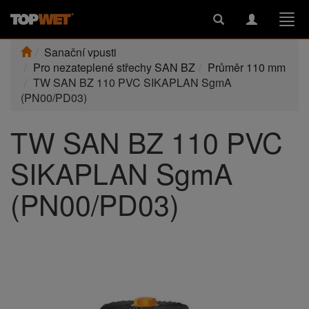
Toggle
Toggle
Togg
search
navigation
navi
Sanační vpusti
Pro nezateplené střechy SAN BZ
Průměr 110 mm
TW SAN BZ 110 PVC SIKAPLAN SgmA
(PN00/PD03)
TW SAN BZ 110 PVC
SIKAPLAN SgmA
(PN00/PD03)