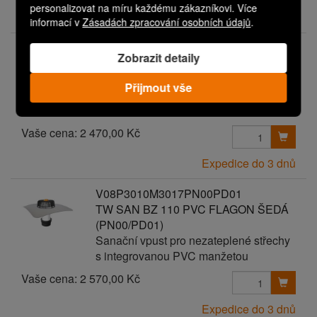
personalizovat na míru každému zákazníkovi. Více
Expedice do 3 dnů
informací v
Zásadách zpracování osobních údajů
.
V08P3010M3017PN00PD00
Zobrazit detaily
TW SAN BZ 110 PVC FLAGON ŠEDÁ
Sanační vpust pro nezateplené střechy
Přijmout vše
s integrovanou PVC manžetou
Vaše cena:
2 470,00 Kč
Expedice do 3 dnů
V08P3010M3017PN00PD01
TW SAN BZ 110 PVC FLAGON ŠEDÁ
(PN00/PD01)
Sanační vpust pro nezateplené střechy
s integrovanou PVC manžetou
Vaše cena:
2 570,00 Kč
Expedice do 3 dnů