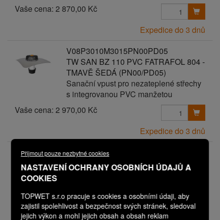
Vaše cena:
2 870,00 Kč
Expedice do 3 dnů
V08P3010M3015PN00PD05
TW SAN BZ 110 PVC FATRAFOL 804 -
TMAVĚ ŠEDÁ (PN00/PD05)
Sanační vpust pro nezateplené střechy
s integrovanou PVC manžetou
Vaše cena:
2 970,00 Kč
Expedice do 3 dnů
V08P3010M3015PN00PD06
Přijmout pouze nezbytné cookies
TW SAN BZ 110 PVC FATRAFOL 804 -
NASTAVENÍ OCHRANY OSOBNÍCH ÚDAJŮ A
TMAVĚ ŠEDÁ (PN00/PD06)
COOKIES
Sanační vpust pro nezateplené střechy
s integrovanou PVC manžetou
TOPWET s.r.o pracuje s cookies a osobními údaji, aby
zajistil spolehlivost a bezpečnost svých stránek, sledoval
Vaše cena:
3 070,00 Kč
jejich výkon a mohl jejich obsah a obsah reklam