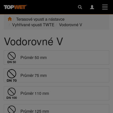
Toggle
Toggle
Togg
search
navigation
navi
Terasové vpusti a nástavce
Vyhřívané vpusti TWTE
Vodorovné V
Vodorovné V
Průměr 50 mm
Průměr 75 mm
Průměr 110 mm
Průměr 125 mm