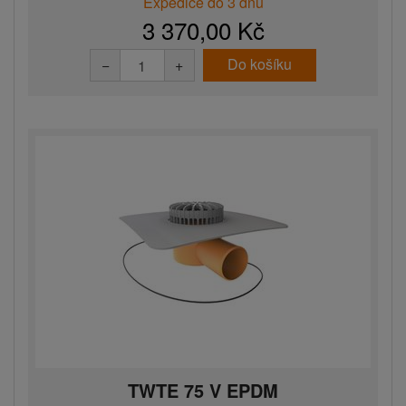
Expedice do 3 dnů
3 370,00 Kč
Do košíku
−
+
TWTE 75 V EPDM