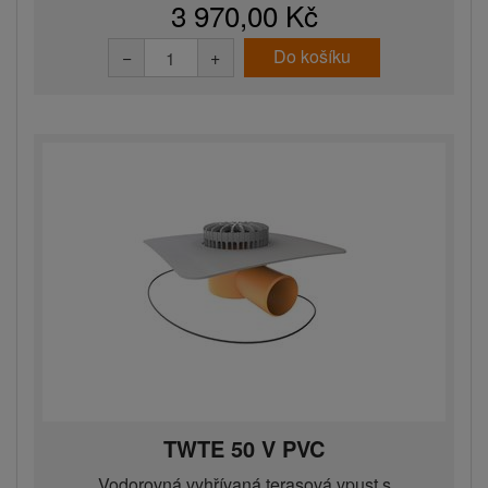
3 970,00 Kč
Do košíku
−
+
TWTE 50 V PVC
Vodorovná vyhřívaná terasová vpust s