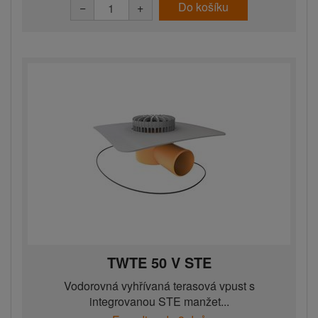
Do košíku
−
+
TWTE 50 V STE
Vodorovná vyhřívaná terasová vpust s
integrovanou STE manžet...