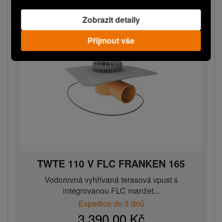
Zobrazit detaily
Přijmout vše
TWTE 110 V FLC FRANKEN 165
Vodorovná vyhřívaná terasová vpust s
integrovanou FLC manžet...
Expedice do 3 dnů
3 390,00 Kč