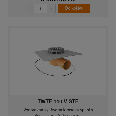
Do košíku
−
+
TWTE 110 V STE
Vodorovná vyhřívaná terasová vpust s
integrovanou STE manžet...