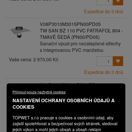
Expedice do 3 dnů
V08P3010M3015PN00PD05
TW SAN BZ 110 PVC FATRAFOL 804 -
TMAVĚ ŠEDÁ (PN00/PD05)
Sanační vpust pro nezateplené střechy
s integrovanou PVC manžetou
Vaše cena:
2 970,00 Kč
Expedice do 3 dnů
V08P3010M3015PN00PD06
TW SAN BZ 110 PVC FATRAFOL 804 -
Přijmout pouze nezbytné cookies
TMAVĚ ŠEDÁ (PN00/PD06)
NASTAVENÍ OCHRANY OSOBNÍCH ÚDAJŮ A
Sanační vpust pro nezateplené střechy
COOKIES
s integrovanou PVC manžetou
TOPWET s.r.o pracuje s cookies a osobními údaji, aby
Vaše cena:
3 070,00 Kč
zajistil spolehlivost a bezpečnost svých stránek, sledoval
jejich výkon a mohl jejich obsah a obsah reklam