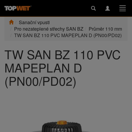
Toggle
Toggle
Togg
search
navigation
navi
Sanační vpusti
Pro nezateplené střechy SAN BZ
Průměr 110 mm
TW SAN BZ 110 PVC MAPEPLAN D (PN00/PD02)
TW SAN BZ 110 PVC
MAPEPLAN D
(PN00/PD02)