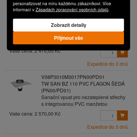
Expedice do 3 dnů
personalizovat na míru každému zákazníkovi. Více
informací v
Zásadách zpracování osobních údajů
.
V08P3010M3017PN00PD00
TW SAN BZ 110 PVC FLAGON ŠEDÁ
Zobrazit detaily
Sanační vpust pro nezateplené střechy
s integrovanou PVC manžetou
Přijmout vše
Vaše cena:
2 470,00 Kč
Expedice do 3 dnů
V08P3010M3017PN00PD01
TW SAN BZ 110 PVC FLAGON ŠEDÁ
(PN00/PD01)
Sanační vpust pro nezateplené střechy
s integrovanou PVC manžetou
Vaše cena:
2 570,00 Kč
Expedice do 3 dnů