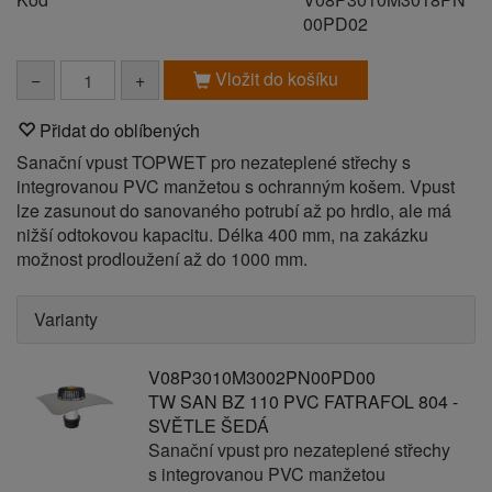
00PD02
Vložit do košíku
−
+
Přidat do oblíbených
Sanační vpust TOPWET pro nezateplené střechy s
integrovanou PVC manžetou s ochranným košem. Vpust
lze zasunout do sanovaného potrubí až po hrdlo, ale má
nižší odtokovou kapacitu. Délka 400 mm, na zakázku
možnost prodloužení až do 1000 mm.
Varianty
V08P3010M3002PN00PD00
TW SAN BZ 110 PVC FATRAFOL 804 -
SVĚTLE ŠEDÁ
Sanační vpust pro nezateplené střechy
s integrovanou PVC manžetou