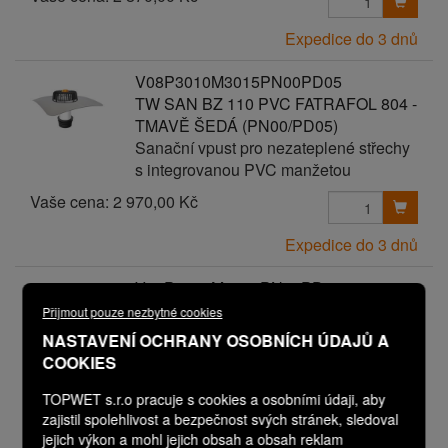
Expedice do 3 dnů
V08P3010M3015PN00PD05
TW SAN BZ 110 PVC FATRAFOL 804 -
TMAVĚ ŠEDÁ (PN00/PD05)
Sanační vpust pro nezateplené střechy
s integrovanou PVC manžetou
Vaše cena:
2 970,00 Kč
Expedice do 3 dnů
V08P3010M3015PN00PD06
TW SAN BZ 110 PVC FATRAFOL 804 -
Přijmout pouze nezbytné cookies
TMAVĚ ŠEDÁ (PN00/PD06)
NASTAVENÍ OCHRANY OSOBNÍCH ÚDAJŮ A
Sanační vpust pro nezateplené střechy
COOKIES
s integrovanou PVC manžetou
TOPWET s.r.o pracuje s cookies a osobními údaji, aby
Vaše cena:
3 070,00 Kč
zajistil spolehlivost a bezpečnost svých stránek, sledoval
jejich výkon a mohl jejich obsah a obsah reklam