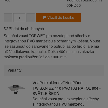
00PD05
Vložit do košíku
−
+
Přidat do oblíbených
Sanační vpust TOPWET pro nezateplené střechy s
integrovanou PVC manžetou s ochranným košem. Vpust
lze zasunout do sanovaného potrubí až po hrdlo, ale má
nižší odtokovou kapacitu. Délka 400 mm, na zakázku
možnost prodloužení až do 1000 mm.
Varianty
V08P3010M3002PN00PD00
TW SAN BZ 110 PVC FATRAFOL 804 -
SVĚTLE ŠEDÁ
Sanační vpust pro nezateplené střechy
s integrovanou PVC manžetou