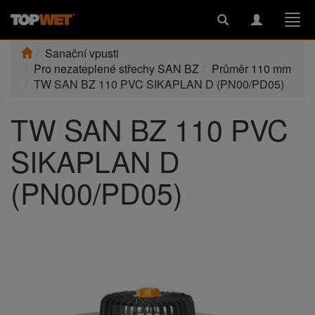
Toggle
Toggle
Togg
search
navigation
navi
Sanační vpusti
Pro nezateplené střechy SAN BZ
Průměr 110 mm
TW SAN BZ 110 PVC SIKAPLAN D (PN00/PD05)
TW SAN BZ 110 PVC
SIKAPLAN D
(PN00/PD05)