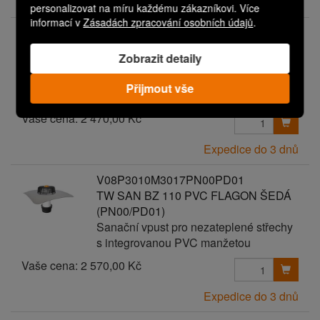
Expedice do 3 dnů
personalizovat na míru každému zákazníkovi. Více
informací v
Zásadách zpracování osobních údajů
.
V08P3010M3017PN00PD00
TW SAN BZ 110 PVC FLAGON ŠEDÁ
Zobrazit detaily
Sanační vpust pro nezateplené střechy
s integrovanou PVC manžetou
Přijmout vše
Vaše cena:
2 470,00 Kč
Expedice do 3 dnů
V08P3010M3017PN00PD01
TW SAN BZ 110 PVC FLAGON ŠEDÁ
(PN00/PD01)
Sanační vpust pro nezateplené střechy
s integrovanou PVC manžetou
Vaše cena:
2 570,00 Kč
Expedice do 3 dnů