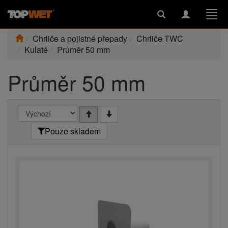
Toggle
Toggle
Togg
search
navigation
navi
Chrliče a pojistné přepady
Chrliče TWC
Kulaté
Průměr 50 mm
Průměr 50 mm
Pouze skladem