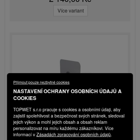
Více variant
Přijmout pouze nezbytné cookies
NASTAVENÍ OCHRANY OSOBNÍCH ÚDAJŮ A
COOKIES
TOPWET s.r.o pracuje s cookies a osobními údaji, aby
zajistil spolehlivost a bezpečnost svých stránek, sledoval
TWC 50 EPDM
jejich výkon a mohl jejich obsah a obsah reklam
personalizovat na míru každému zákazníkovi. Více
Chrlič kulatý s integrovanou EPDM manžetou
informací v
Zásadách zpracování osobních údajů
.