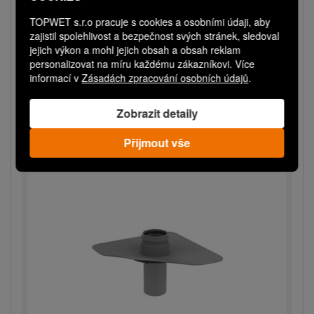
TWOD 75 PE
TOPWET s.r.o pracuje s cookies a osobními údaji, aby
Prostup parozábranou s integrovanou PE
zajistil spolehlivost a bezpečnost svých stránek, sledoval
jejich výkon a mohl jejich obsah a obsah reklam
manžetou
personalizovat na míru každému zákazníkovi. Více
Expedice do 3 dnů
informací v
Zásadách zpracování osobních údajů
.
1 640,00 Kč
Zobrazit detaily
Více variant
Přijmout vše