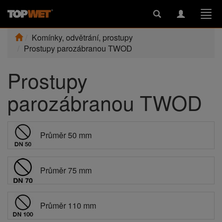
Toggle
Toggle
Togg
search
navigation
navi
Komínky, odvětrání, prostupy
Prostupy parozábranou TWOD
Prostupy
parozábranou TWOD
Průměr 50 mm
Průměr 75 mm
Průměr 110 mm