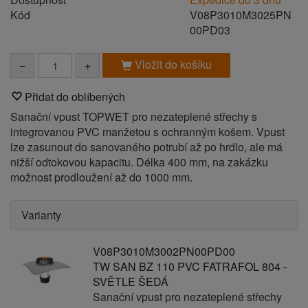
Kód
V08P3010M3025PN
00PD03
Vložit do košíku
−
+
Přidat do oblíbených
Sanační vpust TOPWET pro nezateplené střechy s
integrovanou PVC manžetou s ochranným košem. Vpust
lze zasunout do sanovaného potrubí až po hrdlo, ale má
nižší odtokovou kapacitu. Délka 400 mm, na zakázku
možnost prodloužení až do 1000 mm.
Varianty
V08P3010M3002PN00PD00
TW SAN BZ 110 PVC FATRAFOL 804 -
SVĚTLE ŠEDÁ
Sanační vpust pro nezateplené střechy