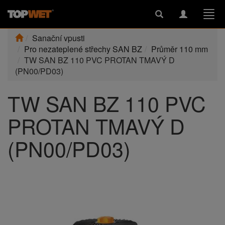
Toggle
Toggle
Togg
search
navigation
navi
Sanační vpusti
Pro nezateplené střechy SAN BZ
Průměr 110 mm
TW SAN BZ 110 PVC PROTAN TMAVÝ D
(PN00/PD03)
TW SAN BZ 110 PVC
PROTAN TMAVÝ D
(PN00/PD03)