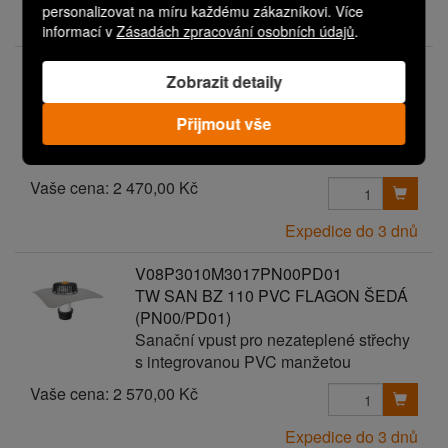
personalizovat na míru každému zákazníkovi. Více
Expedice do 3 dnů
informací v
Zásadách zpracování osobních údajů
.
V08P3010M3017PN00PD00
Zobrazit detaily
TW SAN BZ 110 PVC FLAGON ŠEDÁ
Sanační vpust pro nezateplené střechy
Přijmout vše
s integrovanou PVC manžetou
Vaše cena:
2 470,00 Kč
Expedice do 3 dnů
V08P3010M3017PN00PD01
TW SAN BZ 110 PVC FLAGON ŠEDÁ
(PN00/PD01)
Sanační vpust pro nezateplené střechy
s integrovanou PVC manžetou
Vaše cena:
2 570,00 Kč
Expedice do 3 dnů