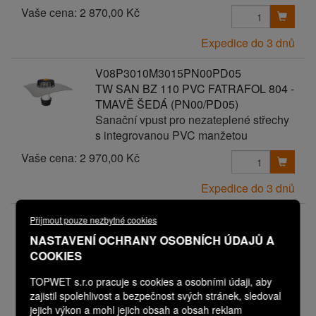
Vaše cena:
2 870,00 Kč
Expedice do 3 dnů
V08P3010M3015PN00PD05
TW SAN BZ 110 PVC FATRAFOL 804 -
TMAVĚ ŠEDÁ (PN00/PD05)
Sanační vpust pro nezateplené střechy
s integrovanou PVC manžetou
Vaše cena:
2 970,00 Kč
Expedice do 3 dnů
V08P3010M3015PN00PD06
Přijmout pouze nezbytné cookies
TW SAN BZ 110 PVC FATRAFOL 804 -
NASTAVENÍ OCHRANY OSOBNÍCH ÚDAJŮ A
TMAVĚ ŠEDÁ (PN00/PD06)
COOKIES
Sanační vpust pro nezateplené střechy
s integrovanou PVC manžetou
TOPWET s.r.o pracuje s cookies a osobními údaji, aby
zajistil spolehlivost a bezpečnost svých stránek, sledoval
Vaše cena:
3 070,00 Kč
jejich výkon a mohl jejich obsah a obsah reklam