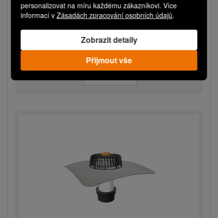
TW SAN BZ 90 EPDM
personalizovat na míru každému zákazníkovi. Více
informací v
Zásadách zpracování osobních údajů
.
Sanační vpust pro nezateplené střechy s
integrovanou EPDM ma...
Zobrazit detaily
Expedice do 3 dnů
2 440,00 Kč
Přijmout vše
Více variant