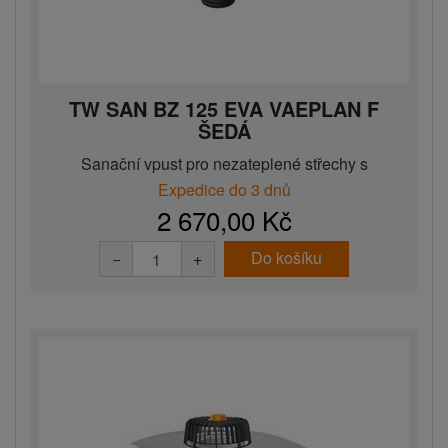
TW SAN BZ 125 EVA VAEPLAN F
ŠEDÁ
Sanační vpust pro nezateplené střechy s
integrovanou EVA man...
Expedice do 3 dnů
2 670,00 Kč
Do košíku
−
+