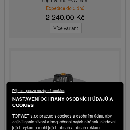
integrovanou PVC man...
Expedice do 3 dnů
2 240,00 Kč
Více variant
Přijmout pouze nezbytné cookies
NASTAVENÍ OCHRANY OSOBNÍCH ÚDAJŮ A
COOKIES
TOPWET s.r.o pracuje s cookies a osobními údaji, aby
zajistil spolehlivost a bezpečnost svých stránek, sledoval
jejich výkon a mohl jejich obsah a obsah reklam