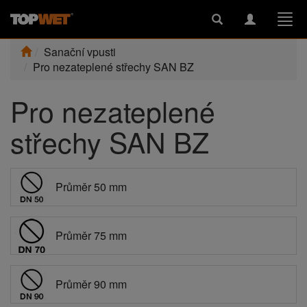
Toggle
Toggle
Togg
search
navigation
navi
Sanační vpusti
Pro nezateplené střechy SAN BZ
Pro nezateplené
střechy SAN BZ
Průměr 50 mm
Průměr 75 mm
Průměr 90 mm