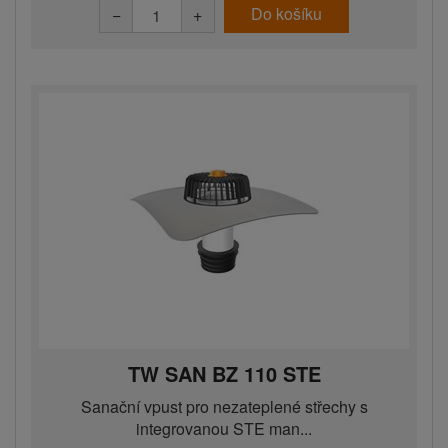
Do košíku
−
+
TW SAN BZ 110 STE
Sanační vpust pro nezateplené střechy s
integrovanou STE man...