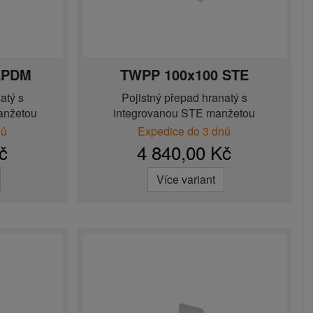
EPDM
TWPP 100x100 STE
atý s
Pojistný přepad hranatý s
anžetou
integrovanou STE manžetou
nů
Expedice do 3 dnů
č
4 840,00 Kč
Více variant