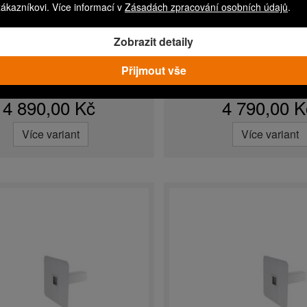
zákazníkovi. Více informací v
Zásadách zpracování osobních údajů
.
P 150x150 TPO/FPO
TWPP 150x150 
Zobrazit detaily
jistný přepad hranatý s
Pojistný přepad hran
rovanou TPO/FPO manžetou
integrovanou bitumenovo
Přijmout vše
Expedice do 3 dnů
Skladem
4 890,00 Kč
4 790,00 K
Více variant
Více variant