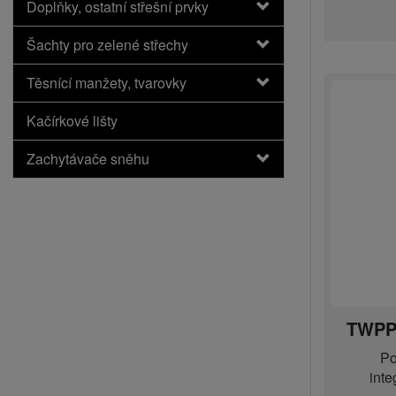
Doplňky, ostatní střešní prvky
Šachty pro zelené střechy
Těsnící manžety, tvarovky
Kačírkové lišty
Zachytávače sněhu
TWPP
Po
int