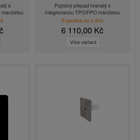
atý s
Pojistný přepad hranatý s
u manžetou
integrovanou TPO/FPO manžetou
nů
Expedice do 3 dnů
č
6 110,00 Kč
Více variant