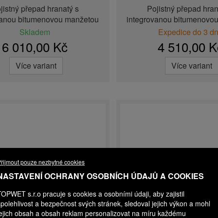
jistný přepad hranatý s
Pojistný přepad hran
vanou bitumenovou manžetou
integrovanou bitumenovo
Skladem
Expedice do 3 d
6 010,00 Kč
4 510,00 K
Více variant
Více variant
řijmout pouze nezbytné cookies
NASTAVENÍ OCHRANY OSOBNÍCH ÚDAJŮ A COOKIES
TOPWET s.r.o pracuje s cookies a osobními údaji, aby zajistil
spolehlivost a bezpečnost svých stránek, sledoval jejich výkon a mohl
jejich obsah a obsah reklam personalizovat na míru každému