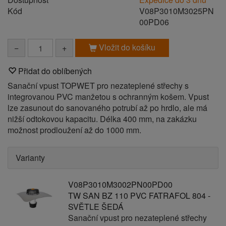
Kód
V08P3010M3025PN
00PD06
Vložit do košíku
−
+
Přidat do oblíbených
Sanační vpust TOPWET pro nezateplené střechy s
integrovanou PVC manžetou s ochranným košem. Vpust
lze zasunout do sanovaného potrubí až po hrdlo, ale má
nižší odtokovou kapacitu. Délka 400 mm, na zakázku
možnost prodloužení až do 1000 mm.
Varianty
V08P3010M3002PN00PD00
TW SAN BZ 110 PVC FATRAFOL 804 -
SVĚTLE ŠEDÁ
Sanační vpust pro nezateplené střechy