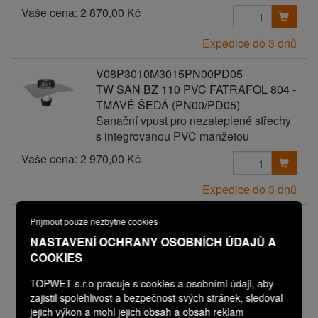
Vaše cena:
2 870,00 Kč
Expedice do 3 dnů
V08P3010M3015PN00PD05
TW SAN BZ 110 PVC FATRAFOL 804 -
TMAVĚ ŠEDÁ (PN00/PD05)
Sanační vpust pro nezateplené střechy
s integrovanou PVC manžetou
Vaše cena:
2 970,00 Kč
Expedice do 3 dnů
V08P3010M3015PN00PD06
Přijmout pouze nezbytné cookies
TW SAN BZ 110 PVC FATRAFOL 804 -
NASTAVENÍ OCHRANY OSOBNÍCH ÚDAJŮ A
TMAVĚ ŠEDÁ (PN00/PD06)
COOKIES
Sanační vpust pro nezateplené střechy
s integrovanou PVC manžetou
TOPWET s.r.o pracuje s cookies a osobními údaji, aby
zajistil spolehlivost a bezpečnost svých stránek, sledoval
Vaše cena:
3 070,00 Kč
jejich výkon a mohl jejich obsah a obsah reklam