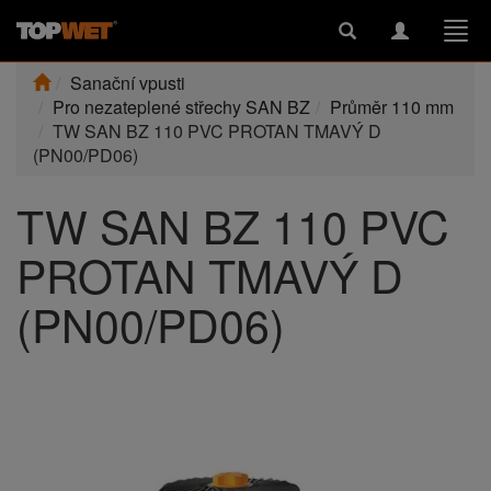
Toggle
Toggle
Togg
search
navigation
navi
Sanační vpusti
Pro nezateplené střechy SAN BZ
Průměr 110 mm
TW SAN BZ 110 PVC PROTAN TMAVÝ D
(PN00/PD06)
TW SAN BZ 110 PVC
PROTAN TMAVÝ D
(PN00/PD06)