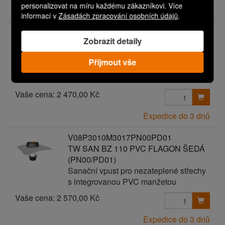
personalizovat na míru každému zákazníkovi. Více
Expedice do 3 dnů
informací v
Zásadách zpracování osobních údajů
.
V08P3010M3017PN00PD00
Zobrazit detaily
TW SAN BZ 110 PVC FLAGON ŠEDÁ
Sanační vpust pro nezateplené střechy
Přijmout vše
s integrovanou PVC manžetou
Vaše cena:
2 470,00 Kč
Expedice do 3 dnů
V08P3010M3017PN00PD01
TW SAN BZ 110 PVC FLAGON ŠEDÁ
(PN00/PD01)
Sanační vpust pro nezateplené střechy
s integrovanou PVC manžetou
Vaše cena:
2 570,00 Kč
Expedice do 3 dnů