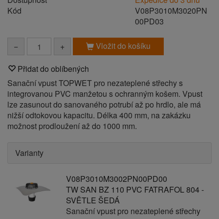
Kód
V08P3010M3020PN
00PD03
Vložit do košíku
−
+
Přidat do oblíbených
Sanační vpust TOPWET pro nezateplené střechy s
integrovanou PVC manžetou s ochranným košem. Vpust
lze zasunout do sanovaného potrubí až po hrdlo, ale má
nižší odtokovou kapacitu. Délka 400 mm, na zakázku
možnost prodloužení až do 1000 mm.
Varianty
V08P3010M3002PN00PD00
TW SAN BZ 110 PVC FATRAFOL 804 -
SVĚTLE ŠEDÁ
Sanační vpust pro nezateplené střechy