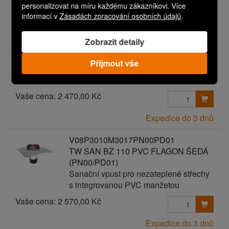
personalizovat na míru každému zákazníkovi. Více
Expedice do 3 dnů
informací v
Zásadách zpracování osobních údajů
.
V08P3010M3017PN00PD00
Zobrazit detaily
TW SAN BZ 110 PVC FLAGON ŠEDÁ
Sanační vpust pro nezateplené střechy
Přijmout vše
s integrovanou PVC manžetou
Vaše cena:
2 470,00 Kč
Expedice do 3 dnů
V08P3010M3017PN00PD01
TW SAN BZ 110 PVC FLAGON ŠEDÁ
(PN00/PD01)
Sanační vpust pro nezateplené střechy
s integrovanou PVC manžetou
Vaše cena:
2 570,00 Kč
Expedice do 3 dnů