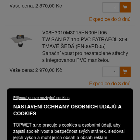
Vaše cena:
2 870,00 Kč
Expedice do 3 dnů
V08P3010M3015PN00PD05
TW SAN BZ 110 PVC FATRAFOL 804 -
TMAVĚ ŠEDÁ (PN00/PD05)
Sanační vpust pro nezateplené střechy
s integrovanou PVC manžetou
Vaše cena:
2 970,00 Kč
Expedice do 3 dnů
V08P3010M3015PN00PD06
Přijmout pouze nezbytné cookies
TW SAN BZ 110 PVC FATRAFOL 804 -
NASTAVENÍ OCHRANY OSOBNÍCH ÚDAJŮ A
TMAVĚ ŠEDÁ (PN00/PD06)
COOKIES
Sanační vpust pro nezateplené střechy
s integrovanou PVC manžetou
TOPWET s.r.o pracuje s cookies a osobními údaji, aby
zajistil spolehlivost a bezpečnost svých stránek, sledoval
Vaše cena:
3 070,00 Kč
jejich výkon a mohl jejich obsah a obsah reklam