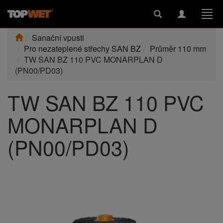
Toggle
Toggle
Togg
search
navigation
navi
Sanační vpusti
Pro nezateplené střechy SAN BZ
Průměr 110 mm
TW SAN BZ 110 PVC MONARPLAN D
(PN00/PD03)
TW SAN BZ 110 PVC
MONARPLAN D
(PN00/PD03)