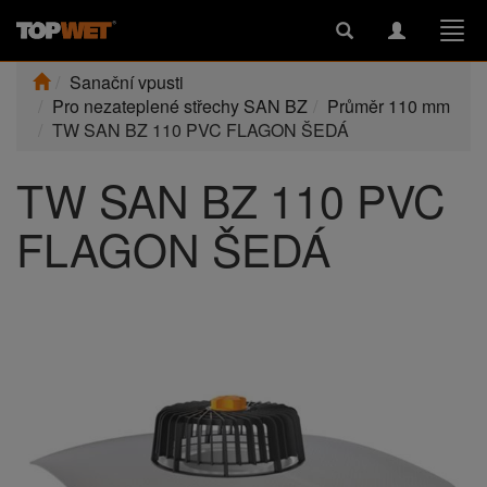
Toggle
Toggle
Togg
search
navigation
navi
Sanační vpusti
Pro nezateplené střechy SAN BZ
Průměr 110 mm
TW SAN BZ 110 PVC FLAGON ŠEDÁ
TW SAN BZ 110 PVC
FLAGON ŠEDÁ