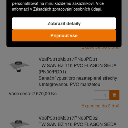
V08P3010M3017PN00PD00
personalizovat na míru každému zákazníkovi. Více
TW SAN BZ 110 PVC FLAGON ŠEDÁ
informací v
Zásadách zpracování osobních údajů
.
Sanační vpust pro nezateplené střechy
s integrovanou PVC manžetou
Zobrazit detaily
Vaše cena:
2 470,00 Kč
Přijmout vše
Expedice do 3 dnů
V08P3010M3017PN00PD01
TW SAN BZ 110 PVC FLAGON ŠEDÁ
(PN00/PD01)
Sanační vpust pro nezateplené střechy
s integrovanou PVC manžetou
Vaše cena:
2 570,00 Kč
Expedice do 3 dnů
V08P3010M3017PN00PD02
TW SAN BZ 110 PVC FLAGON ŠEDÁ