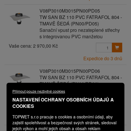
V08P3010M3015PN00PD05
TW SAN BZ 110 PVC FATRAFOL 804 -
TMAVĚ ŠEDÁ (PN00/PD05)
Sanační vpust pro nezateplené střechy
s integrovanou PVC manžetou
Vaše cena:
2 970,00 Kč
Expedice do 3 dnů
V08P3010M3015PN00PD06
TW SAN BZ 110 PVC FATRAFOL 804 -
TMAVĚ ŠEDÁ (PN00/PD06)
Sanační vpust pro nezateplené střechy
Přijmout pouze nezbytné cookies
s integrovanou PVC manžetou
NASTAVENÍ OCHRANY OSOBNÍCH ÚDAJŮ A
Vaše cena:
COOKIES
3 070,00 Kč
TOPWET s.r.o pracuje s cookies a osobními údaji, aby
Expedice do 3 dnů
zajistil spolehlivost a bezpečnost svých stránek, sledoval
jejich výkon a mohl jejich obsah a obsah reklam