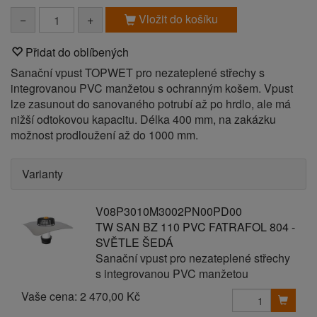
Vložit do košíku
−
+
Přidat do oblíbených
Sanační vpust TOPWET pro nezateplené střechy s
integrovanou PVC manžetou s ochranným košem. Vpust
lze zasunout do sanovaného potrubí až po hrdlo, ale má
nižší odtokovou kapacitu. Délka 400 mm, na zakázku
možnost prodloužení až do 1000 mm.
Varianty
V08P3010M3002PN00PD00
TW SAN BZ 110 PVC FATRAFOL 804 -
SVĚTLE ŠEDÁ
Sanační vpust pro nezateplené střechy
s integrovanou PVC manžetou
Vaše cena:
2 470,00 Kč