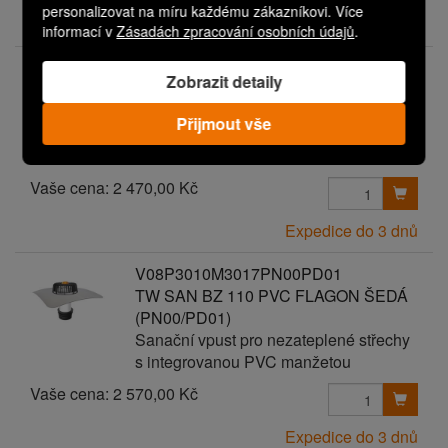
personalizovat na míru každému zákazníkovi. Více
Expedice do 3 dnů
informací v
Zásadách zpracování osobních údajů
.
V08P3010M3017PN00PD00
Zobrazit detaily
TW SAN BZ 110 PVC FLAGON ŠEDÁ
Sanační vpust pro nezateplené střechy
Přijmout vše
s integrovanou PVC manžetou
Vaše cena:
2 470,00 Kč
Expedice do 3 dnů
V08P3010M3017PN00PD01
TW SAN BZ 110 PVC FLAGON ŠEDÁ
(PN00/PD01)
Sanační vpust pro nezateplené střechy
s integrovanou PVC manžetou
Vaše cena:
2 570,00 Kč
Expedice do 3 dnů