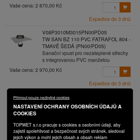
Vaše cena:
2 870,00 Kč
Expedice do 3 dnů
V08P3010M3015PN00PD05
TW SAN BZ 110 PVC FATRAFOL 804 -
TMAVĚ ŠEDÁ (PN00/PD05)
Sanační vpust pro nezateplené střechy
s integrovanou PVC manžetou
Vaše cena:
2 970,00 Kč
Expedice do 3 dnů
V08P3010M3015PN00PD06
Přijmout pouze nezbytné cookies
TW SAN BZ 110 PVC FATRAFOL 804 -
NASTAVENÍ OCHRANY OSOBNÍCH ÚDAJŮ A
TMAVĚ ŠEDÁ (PN00/PD06)
COOKIES
Sanační vpust pro nezateplené střechy
s integrovanou PVC manžetou
TOPWET s.r.o pracuje s cookies a osobními údaji, aby
zajistil spolehlivost a bezpečnost svých stránek, sledoval
Vaše cena:
3 070,00 Kč
jejich výkon a mohl jejich obsah a obsah reklam