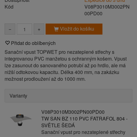
Kód
V08P3010M3002PN
00PD00
Vložit do košíku
−
+
Přidat do oblíbených
Sanační vpust TOPWET pro nezateplené střechy s
integrovanou PVC manžetou s ochranným košem. Vpust
lze zasunout do sanovaného potrubí až po hrdlo, ale má
nižší odtokovou kapacitu. Délka 400 mm, na zakázku
možnost prodloužení až do 1000 mm.
Varianty
V08P3010M3002PN00PD00
TW SAN BZ 110 PVC FATRAFOL 804 -
SVĚTLE ŠEDÁ
Sanační vpust pro nezateplené střechy