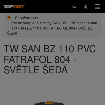
Toggle
Toggle
Togg
search
navigation
navi
Sanační vpusti
Pro nezateplené střechy SAN BZ
Průměr 110 mm
TW SAN BZ 110 PVC FATRAFOL 804 - SVĚTLE
ŠEDÁ
TW SAN BZ 110 PVC
FATRAFOL 804 -
SVĚTLE ŠEDÁ