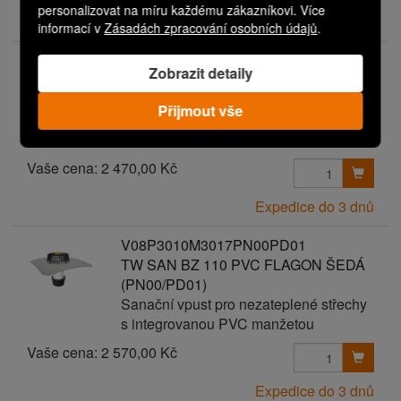
personalizovat na míru každému zákazníkovi. Více
Expedice do 3 dnů
informací v
Zásadách zpracování osobních údajů
.
V08P3010M3017PN00PD00
Zobrazit detaily
TW SAN BZ 110 PVC FLAGON ŠEDÁ
Sanační vpust pro nezateplené střechy
Přijmout vše
s integrovanou PVC manžetou
Vaše cena:
2 470,00 Kč
Expedice do 3 dnů
V08P3010M3017PN00PD01
TW SAN BZ 110 PVC FLAGON ŠEDÁ
(PN00/PD01)
Sanační vpust pro nezateplené střechy
s integrovanou PVC manžetou
Vaše cena:
2 570,00 Kč
Expedice do 3 dnů