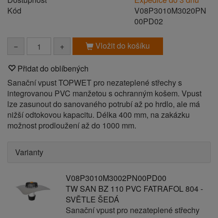
Kód
V08P3010M3020PN
00PD02
Vložit do košíku
−
+
Přidat do oblíbených
Sanační vpust TOPWET pro nezateplené střechy s
integrovanou PVC manžetou s ochranným košem. Vpust
lze zasunout do sanovaného potrubí až po hrdlo, ale má
nižší odtokovou kapacitu. Délka 400 mm, na zakázku
možnost prodloužení až do 1000 mm.
Varianty
V08P3010M3002PN00PD00
TW SAN BZ 110 PVC FATRAFOL 804 -
SVĚTLE ŠEDÁ
Sanační vpust pro nezateplené střechy