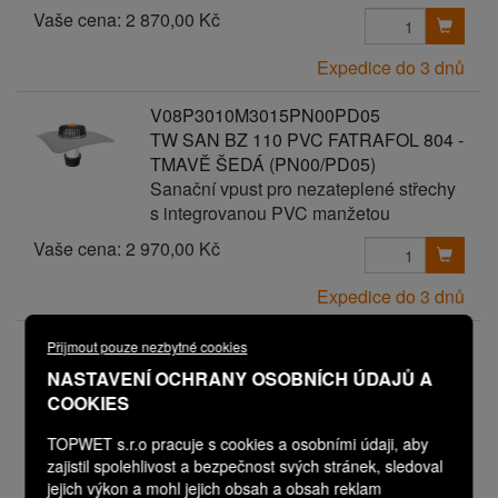
Vaše cena:
2 870,00 Kč
Expedice do 3 dnů
V08P3010M3015PN00PD05
TW SAN BZ 110 PVC FATRAFOL 804 -
TMAVĚ ŠEDÁ (PN00/PD05)
Sanační vpust pro nezateplené střechy
s integrovanou PVC manžetou
Vaše cena:
2 970,00 Kč
Expedice do 3 dnů
V08P3010M3015PN00PD06
Přijmout pouze nezbytné cookies
TW SAN BZ 110 PVC FATRAFOL 804 -
NASTAVENÍ OCHRANY OSOBNÍCH ÚDAJŮ A
TMAVĚ ŠEDÁ (PN00/PD06)
COOKIES
Sanační vpust pro nezateplené střechy
s integrovanou PVC manžetou
TOPWET s.r.o pracuje s cookies a osobními údaji, aby
zajistil spolehlivost a bezpečnost svých stránek, sledoval
Vaše cena:
3 070,00 Kč
jejich výkon a mohl jejich obsah a obsah reklam