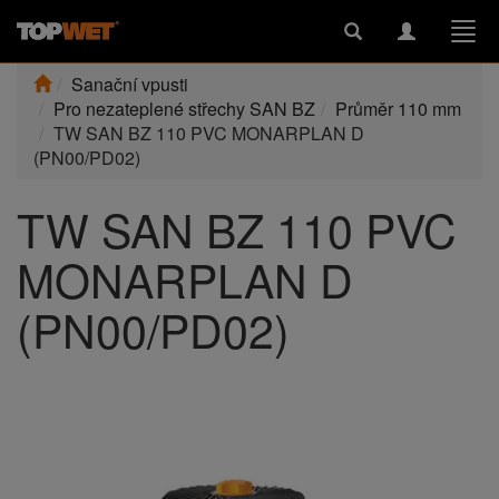
Toggle
Toggle
Togg
search
navigation
navi
Sanační vpusti
Pro nezateplené střechy SAN BZ
Průměr 110 mm
TW SAN BZ 110 PVC MONARPLAN D
(PN00/PD02)
TW SAN BZ 110 PVC
MONARPLAN D
(PN00/PD02)