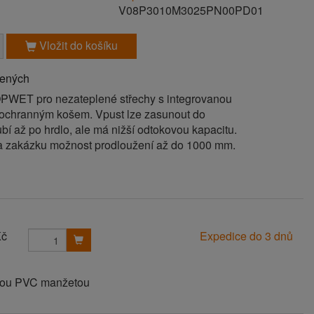
V08P3010M3025PN00PD01
Vložit do košíku
bených
PWET pro nezateplené střechy s integrovanou
ochranným košem. Vpust lze zasunout do
í až po hrdlo, ale má nižší odtokovou kapacitu.
a zakázku možnost prodloužení až do 1000 mm.
Kč
Expedice do 3 dnů
anou PVC manžetou