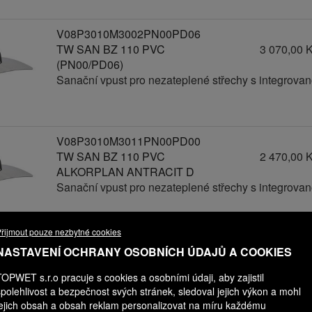
V08P3010M3002PN00PD06
TW SAN BZ 110 PVC
3 070,00 
(PN00/PD06)
Sanační vpust pro nezateplené střechy s integrov
V08P3010M3011PN00PD00
TW SAN BZ 110 PVC
2 470,00 
ALKORPLAN ANTRACIT D
Sanační vpust pro nezateplené střechy s integrov
řijmout pouze nezbytné cookies
V08P3010M3011PN00PD01
NASTAVENÍ OCHRANY OSOBNÍCH ÚDAJŮ A COOKIES
TW SAN BZ 110 PVC
2 570,00 
TOPWET s.r.o pracuje s cookies a osobními údaji, aby zajistil
ALKORPLAN ANTRACIT D
spolehlivost a bezpečnost svých stránek, sledoval jejich výkon a mohl
(PN00/PD01)
jejich obsah a obsah reklam personalizovat na míru každému
Sanační vpust pro nezateplené střechy s integrov