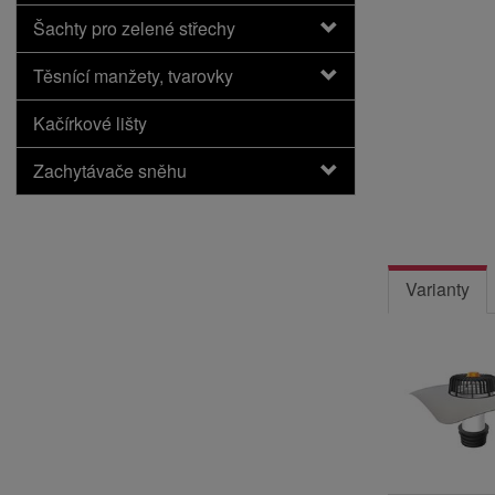
Šachty pro zelené střechy
Těsnící manžety, tvarovky
Kačírkové lišty
Zachytávače sněhu
Varianty