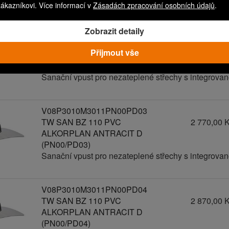
zákazníkovi. Více informací v
Zásadách zpracování osobních údajů
.
Zobrazit detaily
V08P3010M3011PN00PD02
TW SAN BZ 110 PVC
2 670,00 
Přijmout vše
ALKORPLAN ANTRACIT D
(PN00/PD02)
Sanační vpust pro nezateplené střechy s integrov
V08P3010M3011PN00PD03
TW SAN BZ 110 PVC
2 770,00 
ALKORPLAN ANTRACIT D
(PN00/PD03)
Sanační vpust pro nezateplené střechy s integrov
V08P3010M3011PN00PD04
TW SAN BZ 110 PVC
2 870,00 
ALKORPLAN ANTRACIT D
(PN00/PD04)