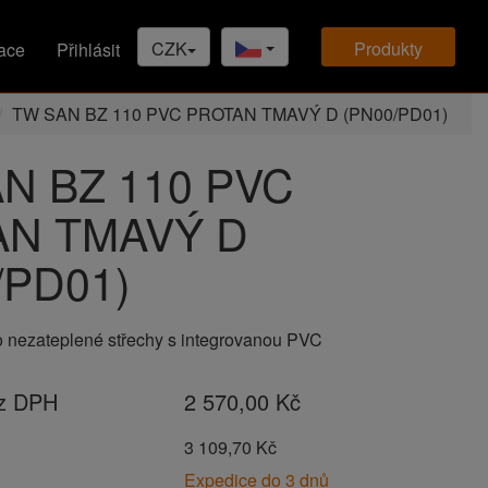
CZK
produkty
ace
Přihlásit
TW SAN BZ 110 PVC PROTAN TMAVÝ D (PN00/PD01)
N BZ 110 PVC
AN TMAVÝ D
/PD01)
o nezateplené střechy s integrovanou PVC
ez DPH
2 570,00 Kč
H
3 109,70 Kč
Expedice do 3 dnů