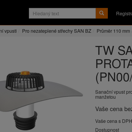
Registr
í vpusti
Pro nezateplené střechy SAN BZ
Průměr 110 mm
TW SA
PROT
(PN00
Sanační vpust pr
manžetou
Vaše cena b
Vaše cena s DP
Dostupnost