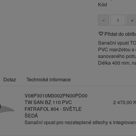
Kód
−
+
Přidat do oblí
Sanační vpust TO
PVC manžetou s 
sanovaného potrub
Délka 400 mm, n
Dotaz
Technické informace
V08P3010M3002PN00PD00
TW SAN BZ 110 PVC
2 470,00 
FATRAFOL 804 - SVĚTLE
ŠEDÁ
Sanační vpust pro nezateplené střechy s integrov