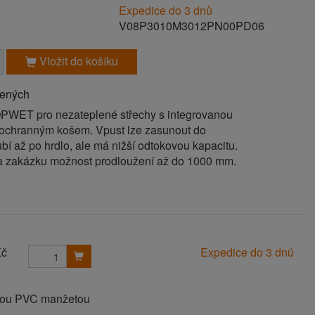
Expedice do 3 dnů
V08P3010M3012PN00PD06
Vložit do košíku
bených
PWET pro nezateplené střechy s integrovanou
ochranným košem. Vpust lze zasunout do
í až po hrdlo, ale má nižší odtokovou kapacitu.
a zakázku možnost prodloužení až do 1000 mm.
Kč
Expedice do 3 dnů
anou PVC manžetou