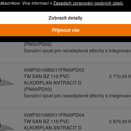
zákazníkovi. Více informací v
Zásadách zpracování osobních údajů
.
Sanační vpust pro nezateplené střechy s integrov
Zobrazit detaily
V08P3010M3011PN00PD02
Přijmout vše
TW SAN BZ 110 PVC
2 670,00 
ALKORPLAN ANTRACIT D
(PN00/PD02)
Sanační vpust pro nezateplené střechy s integrov
V08P3010M3011PN00PD03
TW SAN BZ 110 PVC
2 770,00 
ALKORPLAN ANTRACIT D
(PN00/PD03)
Sanační vpust pro nezateplené střechy s integrov
V08P3010M3011PN00PD04
TW SAN BZ 110 PVC
2 870,00 
ALKORPLAN ANTRACIT D