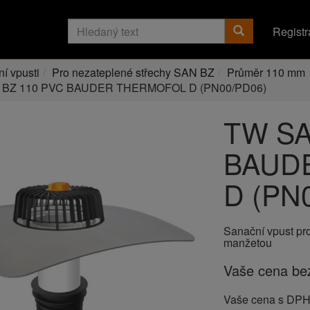
Registr
í vpusti
Pro nezateplené střechy SAN BZ
Průměr 110 mm
 BZ 110 PVC BAUDER THERMOFOL D (PN00/PD06)
TW SA
BAUD
D (PN
Sanační vpust pr
manžetou
Vaše cena b
Vaše cena s DP