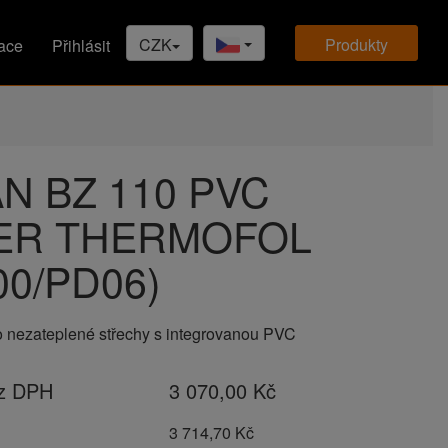
CZK
produkty
ace
Přihlásit
N BZ 110 PVC
ER THERMOFOL
00/PD06)
o nezateplené střechy s integrovanou PVC
ez DPH
3 070,00 Kč
H
3 714,70 Kč