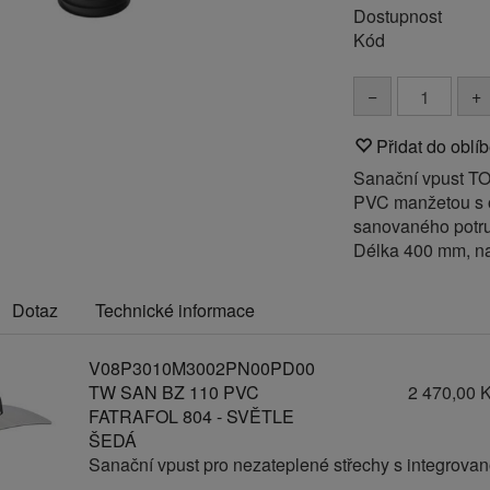
Dostupnost
Kód
−
+
Přidat do oblí
Sanační vpust TO
PVC manžetou s 
sanovaného potrub
Délka 400 mm, n
Dotaz
Technické informace
V08P3010M3002PN00PD00
TW SAN BZ 110 PVC
2 470,00 
FATRAFOL 804 - SVĚTLE
ŠEDÁ
Sanační vpust pro nezateplené střechy s integrov