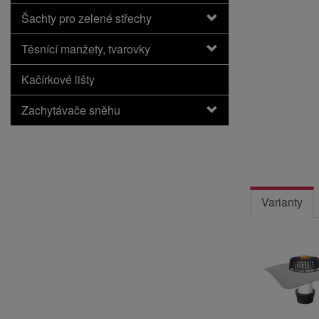
Šachty pro zelené střechy
Těsnící manžety, tvarovky
Kačírkové lišty
Zachytávače sněhu
Varianty