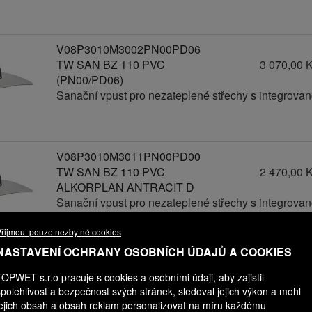
V08P3010M3002PN00PD06
TW SAN BZ 110 PVC
3 070,00 
(PN00/PD06)
Sanační vpust pro nezateplené střechy s integrov
V08P3010M3011PN00PD00
TW SAN BZ 110 PVC
2 470,00 
ALKORPLAN ANTRACIT D
Sanační vpust pro nezateplené střechy s integrov
řijmout pouze nezbytné cookies
NASTAVENÍ OCHRANY OSOBNÍCH ÚDAJŮ A COOKIES
V08P3010M3011PN00PD01
TOPWET s.r.o pracuje s cookies a osobními údaji, aby zajistil
TW SAN BZ 110 PVC
2 570,00 
spolehlivost a bezpečnost svých stránek, sledoval jejich výkon a mohl
ALKORPLAN ANTRACIT D
jejich obsah a obsah reklam personalizovat na míru každému
(PN00/PD01)