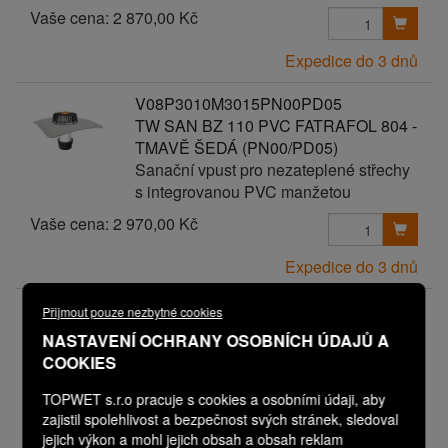
Vaše cena:
2 870,00 Kč
Expedice do 3 dnů
V08P3010M3015PN00PD05
TW SAN BZ 110 PVC FATRAFOL 804 -
TMAVĚ ŠEDÁ (PN00/PD05)
Sanační vpust pro nezateplené střechy
s integrovanou PVC manžetou
Vaše cena:
2 970,00 Kč
Expedice do 3 dnů
V08P3010M3015PN00PD06
Přijmout pouze nezbytné cookies
TW SAN BZ 110 PVC FATRAFOL 804 -
NASTAVENÍ OCHRANY OSOBNÍCH ÚDAJŮ A
TMAVĚ ŠEDÁ (PN00/PD06)
COOKIES
Sanační vpust pro nezateplené střechy
s integrovanou PVC manžetou
TOPWET s.r.o pracuje s cookies a osobními údaji, aby
zajistil spolehlivost a bezpečnost svých stránek, sledoval
Vaše cena:
3 070,00 Kč
jejich výkon a mohl jejich obsah a obsah reklam