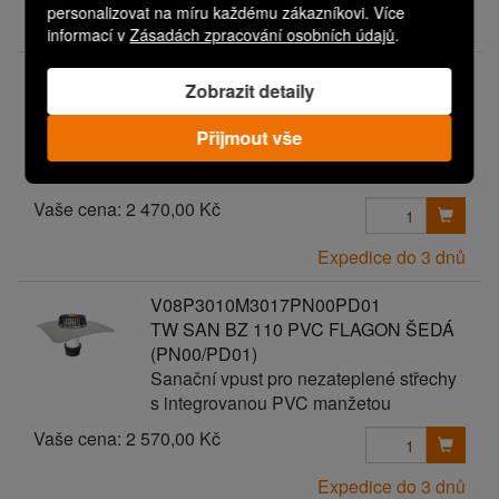
personalizovat na míru každému zákazníkovi. Více
Expedice do 3 dnů
informací v
Zásadách zpracování osobních údajů
.
V08P3010M3017PN00PD00
Zobrazit detaily
TW SAN BZ 110 PVC FLAGON ŠEDÁ
Sanační vpust pro nezateplené střechy
Přijmout vše
s integrovanou PVC manžetou
Vaše cena:
2 470,00 Kč
Expedice do 3 dnů
V08P3010M3017PN00PD01
TW SAN BZ 110 PVC FLAGON ŠEDÁ
(PN00/PD01)
Sanační vpust pro nezateplené střechy
s integrovanou PVC manžetou
Vaše cena:
2 570,00 Kč
Expedice do 3 dnů