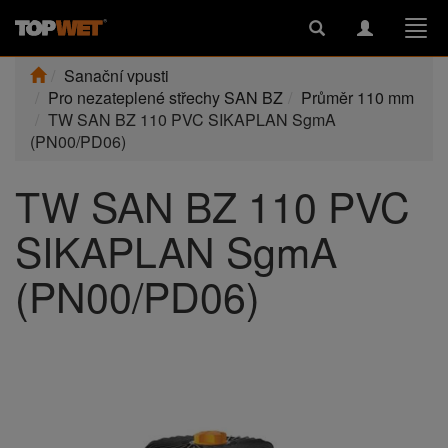
Toggle
Toggle
Togg
search
navigation
navi
Sanační vpusti
Pro nezateplené střechy SAN BZ
Průměr 110 mm
TW SAN BZ 110 PVC SIKAPLAN SgmA
(PN00/PD06)
TW SAN BZ 110 PVC
SIKAPLAN SgmA
(PN00/PD06)