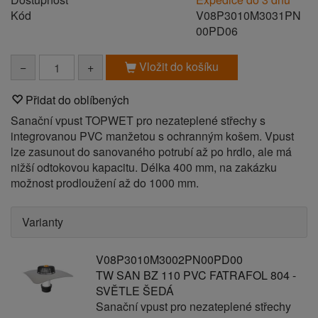
Kód
V08P3010M3031PN
00PD06
Vložit do košíku
−
+
Přidat do oblíbených
Sanační vpust TOPWET pro nezateplené střechy s
integrovanou PVC manžetou s ochranným košem. Vpust
lze zasunout do sanovaného potrubí až po hrdlo, ale má
nižší odtokovou kapacitu. Délka 400 mm, na zakázku
možnost prodloužení až do 1000 mm.
Varianty
V08P3010M3002PN00PD00
TW SAN BZ 110 PVC FATRAFOL 804 -
SVĚTLE ŠEDÁ
Sanační vpust pro nezateplené střechy