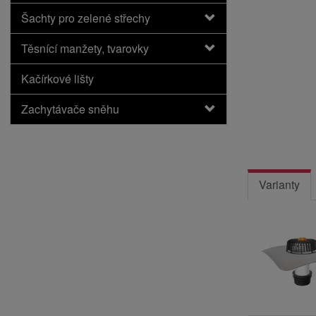
Šachty pro zelené střechy
Těsnící manžety, tvarovky
Kačírkové lišty
Zachytávače sněhu
Varianty