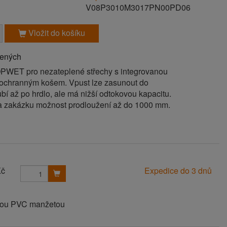
V08P3010M3017PN00PD06
Vložit do košíku
bených
PWET pro nezateplené střechy s integrovanou
ochranným košem. Vpust lze zasunout do
í až po hrdlo, ale má nižší odtokovou kapacitu.
a zakázku možnost prodloužení až do 1000 mm.
Kč
Expedice do 3 dnů
anou PVC manžetou