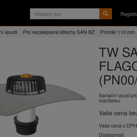
Registr
í vpusti
Pro nezateplené střechy SAN BZ
Průměr 110 mm
TW SA
FLAG
(PN00
Sanační vpust pr
manžetou
Vaše cena b
Vaše cena s DP
Dostupnost