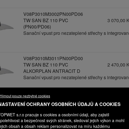
V08P3010M3002PN00PD06
TW SAN BZ 110 PVC
3 070,00 
(PN00/PD06)
Sanační vpust pro nezateplené střechy s integrov
V08P3010M3011PN00PD00
TW SAN BZ 110 PVC
2 470,00 
ALKORPLAN ANTRACIT D
Sanační vpust pro nezateplené střechy s integrov
řijmout pouze nezbytné cookies
V08P3010M3011PN00PD01
NASTAVENÍ OCHRANY OSOBNÍCH ÚDAJŮ A COOKIES
TW SAN BZ 110 PVC
2 570,00 
TOPWET s.r.o pracuje s cookies a osobními údaji, aby zajistil
ALKORPLAN ANTRACIT D
spolehlivost a bezpečnost svých stránek, sledoval jejich výkon a mohl
(PN00/PD01)
jejich obsah a obsah reklam personalizovat na míru každému
Sanační vpust pro nezateplené střechy s integrov