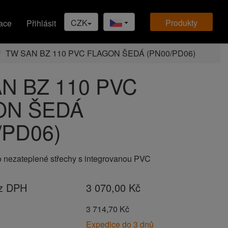
CZK
produkty
ace
Přihlásit
TW SAN BZ 110 PVC FLAGON ŠEDÁ (PN00/PD06)
N BZ 110 PVC
ON ŠEDÁ
/PD06)
o nezateplené střechy s integrovanou PVC
ez DPH
3 070,00 Kč
H
3 714,70 Kč
Expedice do 3 dnů