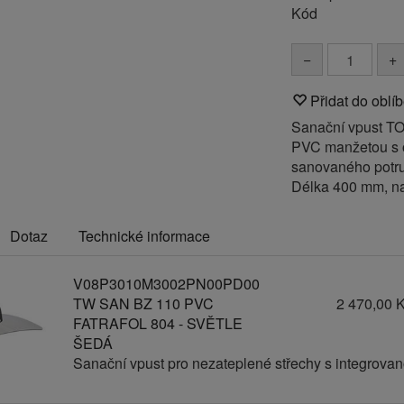
Kód
−
+
Přidat do oblí
Sanační vpust TO
PVC manžetou s 
sanovaného potrub
Délka 400 mm, n
Dotaz
Technické informace
V08P3010M3002PN00PD00
TW SAN BZ 110 PVC
2 470,00 
FATRAFOL 804 - SVĚTLE
ŠEDÁ
Sanační vpust pro nezateplené střechy s integrov