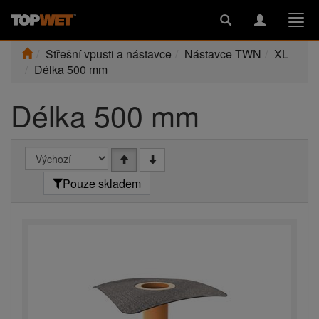
Toggle
Toggle
Togg
search
navigation
navi
Střešní vpusti a nástavce
Nástavce TWN
XL
Délka 500 mm
Délka 500 mm
Pouze skladem