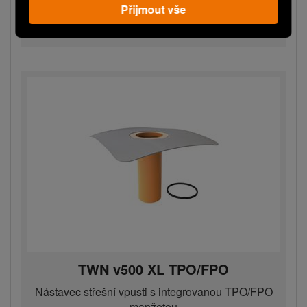
Přijmout vše
Do košíku
−
+
TWN v500 XL TPO/FPO
Nástavec střešní vpusti s integrovanou TPO/FPO
manžetou