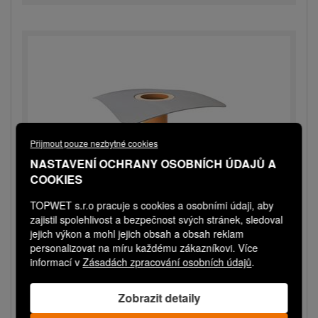
Přijmout pouze nezbytné cookies
NASTAVENÍ OCHRANY OSOBNÍCH ÚDAJŮ A
COOKIES
TOPWET s.r.o pracuje s cookies a osobními údaji, aby
zajistil spolehlivost a bezpečnost svých stránek, sledoval
TWN v500 XL STE
jejich výkon a mohl jejich obsah a obsah reklam
personalizovat na míru každému zákazníkovi. Více
Nástavec střešní vpusti s integrovanou STE
informací v
Zásadách zpracování osobních údajů
.
manžetou
Expedice do 3 dnů
Zobrazit detaily
2 970,00 Kč