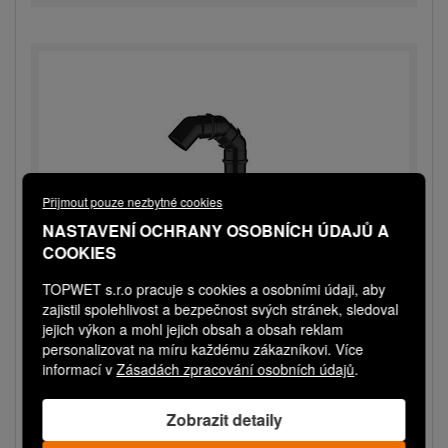
Přijmout pouze nezbytné cookies
NASTAVENÍ OCHRANY OSOBNÍCH ÚDAJŮ A
COOKIES
TOPWET s.r.o pracuje s cookies a osobními údaji, aby
zajistil spolehlivost a bezpečnost svých stránek, sledoval
TWP SAN 160 BLACK STE
jejich výkon a mohl jejich obsah a obsah reklam
personalizovat na míru každému zákazníkovi. Více
Sanační prostup pro kabely s integrovanou STE
informací v
Zásadách zpracování osobních údajů
.
manžetou
Expedice do 3 dnů
Zobrazit detaily
3 340,00 Kč