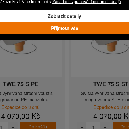
zákazníkovi. Více informací v
Zásadách zpracování osobních údajů
.
Zobrazit detaily
Přijmout vše
TWE 75 S PE
TWE 75 S S
á vyhřívaná střešní vpust s
Svislá vyhřívaná střešní
egrovanou PE manžetou
integrovanou STE ma
Expedice do 3 dnů
Expedice do 3 d
4 070,00 Kč
4 070,00 K
Do košíku
Do 
+
−
+