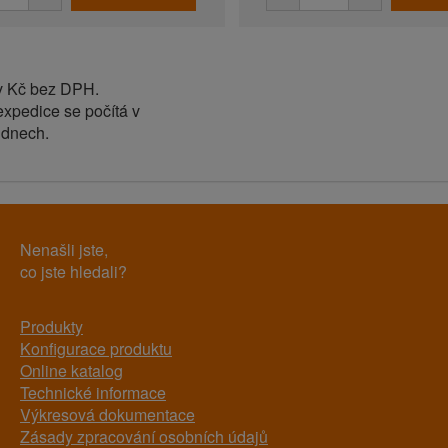
v Kč bez DPH.
expedice se počítá v
 dnech.
Nenašli jste,
co jste hledali?
Produkty
Konfigurace produktu
Online katalog
Technické informace
Výkresová dokumentace
Zásady zpracování osobních údajů