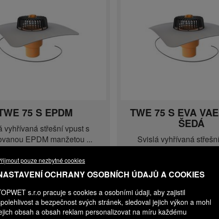
TWE 75 S EPDM
TWE 75 S EVA VA
ŠEDÁ
á vyhřívaná střešní vpust s
rovanou EPDM manžetou ...
Svislá vyhřívaná střešní
integrovanou EVA ma
Expedice do 3 dnů
Expedice do 3 d
řijmout pouze nezbytné cookies
4 070,00 Kč
Cena na do
NASTAVENÍ OCHRANY OSOBNÍCH ÚDAJŮ A COOKIES
Do 
Více variant
−
+
TOPWET s.r.o pracuje s cookies a osobními údaji, aby zajistil
spolehlivost a bezpečnost svých stránek, sledoval jejich výkon a mohl
jejich obsah a obsah reklam personalizovat na míru každému