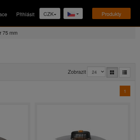
CZK
produkty
ace
Přihlásit
r 75 mm
Zobrazit
1