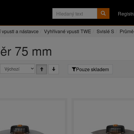
Registr
í vpusti a nástavce
Vyhřívané vpusti TWE
Svislé S
Průmě
ěr 75 mm
Pouze skladem