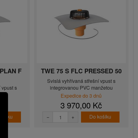
EPLAN F
TWE 75 S FLC PRESSED 50
Svislá vyhřívaná střešní vpust s
 vpust s
integrovanou PVC manžetou
nžetou
nů
Expedice do 3 dnů
taz
3 970,00 Kč
košíku
Do košíku
−
+