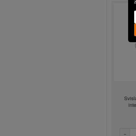
Svisl
int
−