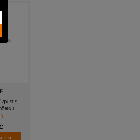
TE
 vpust s
nžetou
nů
č
košíku