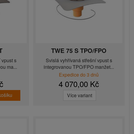
T
TWE 75 S TPO/FPO
 vpust s
Svislá vyhřívaná střešní vpust s
ou ma...
integrovanou TPO/FPO manžet...
Expedice do 3 dnů
č
4 070,00 Kč
košíku
Více variant