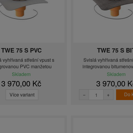
TWE 75 S PVC
TWE 75 S BI
á vyhřívaná střešní vpust s
Svislá vyhřívaná střešní
egrovanou PVC manžetou
integrovanou bitumenov
Skladem
Skladem
3 970,00 Kč
3 970,00 K
Do 
Více variant
−
+