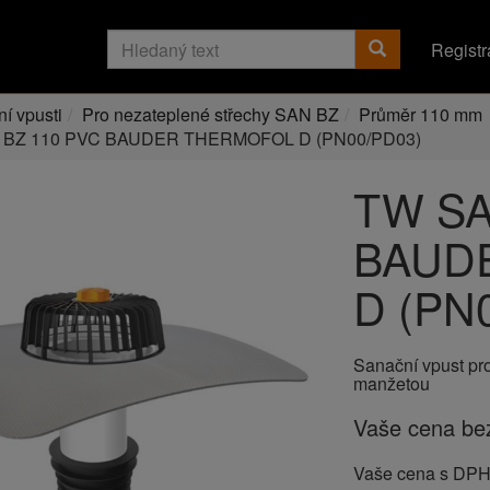
Registr
í vpusti
Pro nezateplené střechy SAN BZ
Průměr 110 mm
 BZ 110 PVC BAUDER THERMOFOL D (PN00/PD03)
TW SA
BAUD
D (PN
Sanační vpust pr
manžetou
Vaše cena b
Vaše cena s DP