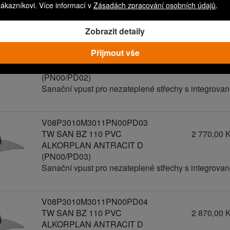
zákazníkovi. Více informací v
Zásadách zpracování osobních údajů
.
Sanační vpust pro nezateplené střechy s integrov
Zobrazit detaily
V08P3010M3011PN00PD02
Přijmout vše
TW SAN BZ 110 PVC
2 670,00 
ALKORPLAN ANTRACIT D
(PN00/PD02)
Sanační vpust pro nezateplené střechy s integrov
V08P3010M3011PN00PD03
TW SAN BZ 110 PVC
2 770,00 
ALKORPLAN ANTRACIT D
(PN00/PD03)
Sanační vpust pro nezateplené střechy s integrov
V08P3010M3011PN00PD04
TW SAN BZ 110 PVC
2 870,00 
ALKORPLAN ANTRACIT D