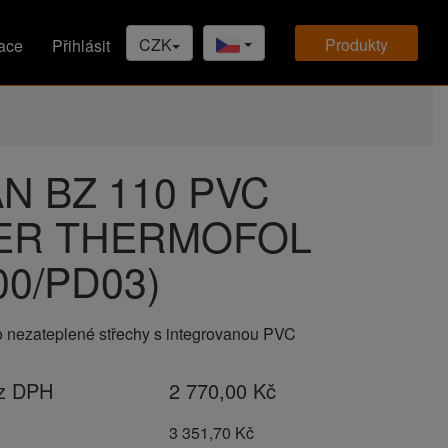
CZK
produkty
ace
Přihlásit
N BZ 110 PVC
ER THERMOFOL
00/PD03)
o nezateplené střechy s integrovanou PVC
ez DPH
2 770,00 Kč
H
3 351,70 Kč