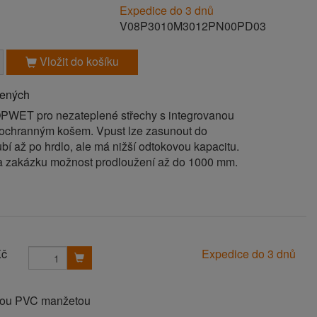
Expedice do 3 dnů
V08P3010M3012PN00PD03
Vložit do košíku
bených
PWET pro nezateplené střechy s integrovanou
ochranným košem. Vpust lze zasunout do
í až po hrdlo, ale má nižší odtokovou kapacitu.
a zakázku možnost prodloužení až do 1000 mm.
Kč
Expedice do 3 dnů
anou PVC manžetou