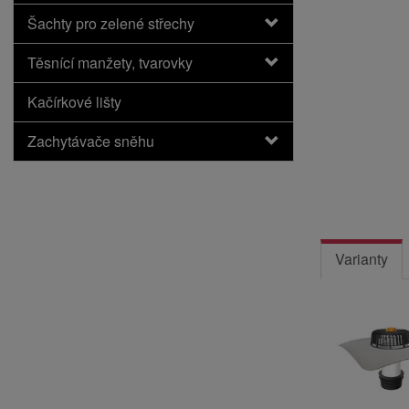
Šachty pro zelené střechy
Těsnící manžety, tvarovky
Kačírkové lišty
Zachytávače sněhu
Varianty