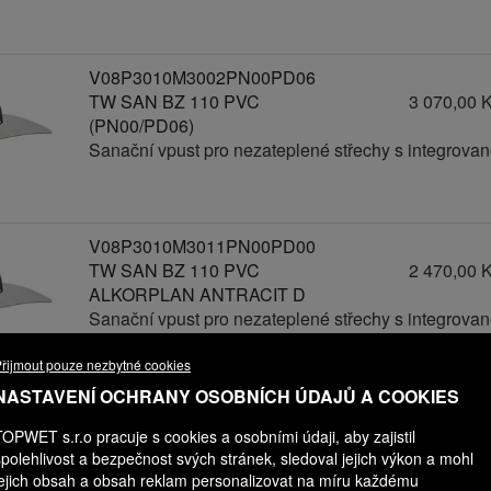
V08P3010M3002PN00PD06
TW SAN BZ 110 PVC
3 070,00 
(PN00/PD06)
Sanační vpust pro nezateplené střechy s integrov
V08P3010M3011PN00PD00
TW SAN BZ 110 PVC
2 470,00 
ALKORPLAN ANTRACIT D
Sanační vpust pro nezateplené střechy s integrov
řijmout pouze nezbytné cookies
NASTAVENÍ OCHRANY OSOBNÍCH ÚDAJŮ A COOKIES
V08P3010M3011PN00PD01
TOPWET s.r.o pracuje s cookies a osobními údaji, aby zajistil
TW SAN BZ 110 PVC
2 570,00 
spolehlivost a bezpečnost svých stránek, sledoval jejich výkon a mohl
ALKORPLAN ANTRACIT D
jejich obsah a obsah reklam personalizovat na míru každému
(PN00/PD01)