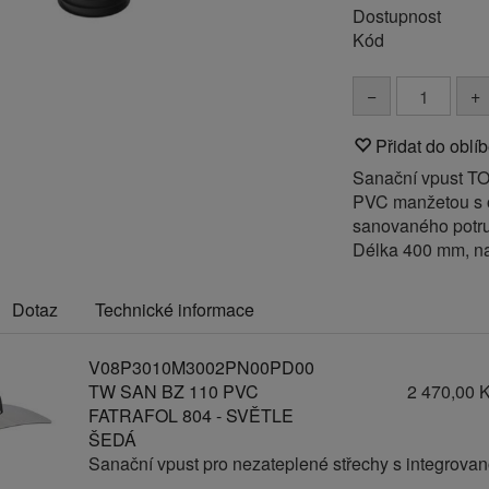
Dostupnost
Kód
−
+
Přidat do oblí
Sanační vpust TO
PVC manžetou s 
sanovaného potrub
Délka 400 mm, n
Dotaz
Technické informace
V08P3010M3002PN00PD00
TW SAN BZ 110 PVC
2 470,00 
FATRAFOL 804 - SVĚTLE
ŠEDÁ
Sanační vpust pro nezateplené střechy s integrov