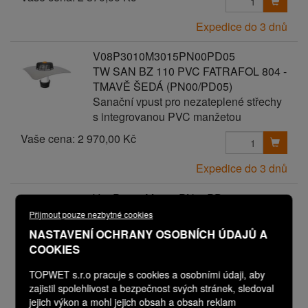
Expedice do 3 dnů
V08P3010M3015PN00PD05
TW SAN BZ 110 PVC FATRAFOL 804 -
TMAVĚ ŠEDÁ (PN00/PD05)
Sanační vpust pro nezateplené střechy
s integrovanou PVC manžetou
Vaše cena:
2 970,00 Kč
Expedice do 3 dnů
V08P3010M3015PN00PD06
TW SAN BZ 110 PVC FATRAFOL 804 -
Přijmout pouze nezbytné cookies
TMAVĚ ŠEDÁ (PN00/PD06)
NASTAVENÍ OCHRANY OSOBNÍCH ÚDAJŮ A
Sanační vpust pro nezateplené střechy
COOKIES
s integrovanou PVC manžetou
TOPWET s.r.o pracuje s cookies a osobními údaji, aby
Vaše cena:
3 070,00 Kč
zajistil spolehlivost a bezpečnost svých stránek, sledoval
jejich výkon a mohl jejich obsah a obsah reklam