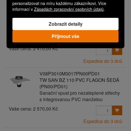
Expedice do 3 dnů
personalizovat na míru každému zákazníkovi. Více
informací v
Zásadách zpracování osobních údajů
.
V08P3010M3017PN00PD00
TW SAN BZ 110 PVC FLAGON ŠEDÁ
Zobrazit detaily
Sanační vpust pro nezateplené střechy
s integrovanou PVC manžetou
Přijmout vše
Vaše cena:
2 470,00 Kč
Expedice do 3 dnů
V08P3010M3017PN00PD01
TW SAN BZ 110 PVC FLAGON ŠEDÁ
(PN00/PD01)
Sanační vpust pro nezateplené střechy
s integrovanou PVC manžetou
Vaše cena:
2 570,00 Kč
Expedice do 3 dnů