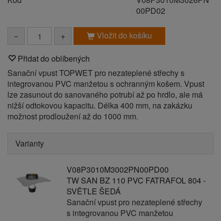
00PD02
Vložit do košíku
−
+
Přidat do oblíbených
Sanační vpust TOPWET pro nezateplené střechy s
integrovanou PVC manžetou s ochranným košem. Vpust
lze zasunout do sanovaného potrubí až po hrdlo, ale má
nižší odtokovou kapacitu. Délka 400 mm, na zakázku
možnost prodloužení až do 1000 mm.
Varianty
V08P3010M3002PN00PD00
TW SAN BZ 110 PVC FATRAFOL 804 -
SVĚTLE ŠEDÁ
Sanační vpust pro nezateplené střechy
s integrovanou PVC manžetou