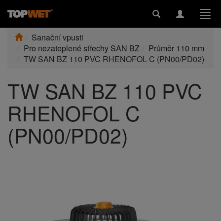
Toggle
Toggle
Togg
search
navigation
navi
Sanační vpusti
Pro nezateplené střechy SAN BZ
Průměr 110 mm
TW SAN BZ 110 PVC RHENOFOL C (PN00/PD02)
TW SAN BZ 110 PVC
RHENOFOL C
(PN00/PD02)