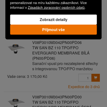
personalizovat na míru každému zákazníkovi. Více
(PN00/PD05)
informací v
Zásadách zpracování osobních údajů
.
Sanační vpust pro nezateplené střechy
s integrovanou TPO/FPO manžetou
Zobrazit detaily
Vaše cena:
3 070,00 Kč
Přijmout vše
Expedice do 3 dnů
V08P3010M3042PN00PD06
TW SAN BZ 110 TPO/FPO
EVERGUARD MEMBRANE BÍLÁ
(PN00/PD06)
Sanační vpust pro nezateplené střechy
s integrovanou TPO/FPO manžetou
Vaše cena:
3 170,00 Kč
Expedice do 3 dnů
V08P3010M3043PN00PD00
TW SAN BZ 110 TPO/FPO