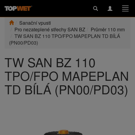
Toggle
Toggle
Togg
search
navigation
navi
Sanační vpusti
Pro nezateplené střechy SAN BZ
Průměr 110 mm
TW SAN BZ 110 TPO/FPO MAPEPLAN TD BÍLÁ
(PN00/PD03)
TW SAN BZ 110
TPO/FPO MAPEPLAN
TD BÍLÁ (PN00/PD03)