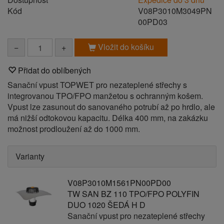
Kód
V08P3010M3049PN
00PD03
Vložit do košíku
−
+
Přidat do oblíbených
Sanační vpust TOPWET pro nezateplené střechy s
integrovanou TPO/FPO manžetou s ochranným košem.
Vpust lze zasunout do sanovaného potrubí až po hrdlo, ale
má nižší odtokovou kapacitu. Délka 400 mm, na zakázku
možnost prodloužení až do 1000 mm.
Varianty
V08P3010M1561PN00PD00
TW SAN BZ 110 TPO/FPO POLYFIN
DUO 1020 ŠEDÁ H D
Sanační vpust pro nezateplené střechy