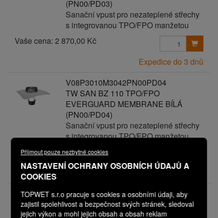
(PN00/PD03)
Sanační vpust pro nezateplené střechy
s integrovanou TPO/FPO manžetou
Vaše cena:
2 870,00 Kč
Expedice do 3 dnů
V08P3010M3042PN00PD04
TW SAN BZ 110 TPO/FPO
EVERGUARD MEMBRANE BÍLÁ
(PN00/PD04)
Sanační vpust pro nezateplené střechy
s integrovanou TPO/FPO manžetou
Vaše cena:
2 970,00 Kč
Přijmout pouze nezbytné cookies
NASTAVENÍ OCHRANY OSOBNÍCH ÚDAJŮ A
Expedice do 3 dnů
COOKIES
V08P3010M3042PN00PD05
TOPWET s.r.o pracuje s cookies a osobními údaji, aby
TW SAN BZ 110 TPO/FPO
zajistil spolehlivost a bezpečnost svých stránek, sledoval
jejich výkon a mohl jejich obsah a obsah reklam
EVERGUARD MEMBRANE BÍLÁ