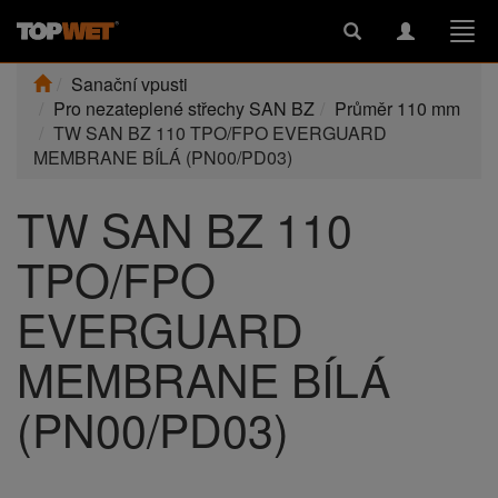
Toggle
Toggle
Togg
search
navigation
navi
Sanační vpusti
Pro nezateplené střechy SAN BZ
Průměr 110 mm
TW SAN BZ 110 TPO/FPO EVERGUARD
MEMBRANE BÍLÁ (PN00/PD03)
TW SAN BZ 110
TPO/FPO
EVERGUARD
MEMBRANE BÍLÁ
(PN00/PD03)