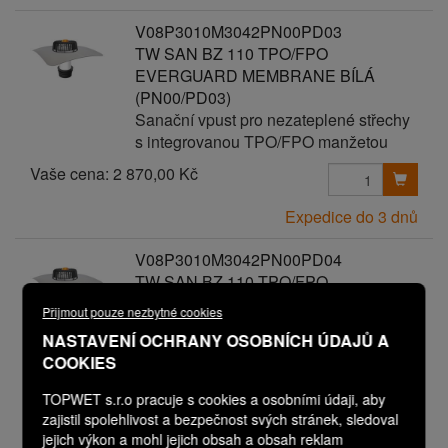
V08P3010M3042PN00PD03
TW SAN BZ 110 TPO/FPO
EVERGUARD MEMBRANE BÍLÁ
(PN00/PD03)
Sanační vpust pro nezateplené střechy
s integrovanou TPO/FPO manžetou
Vaše cena:
2 870,00 Kč
Expedice do 3 dnů
V08P3010M3042PN00PD04
TW SAN BZ 110 TPO/FPO
EVERGUARD MEMBRANE BÍLÁ
Přijmout pouze nezbytné cookies
(PN00/PD04)
NASTAVENÍ OCHRANY OSOBNÍCH ÚDAJŮ A
Sanační vpust pro nezateplené střechy
COOKIES
s integrovanou TPO/FPO manžetou
TOPWET s.r.o pracuje s cookies a osobními údaji, aby
Vaše cena:
2 970,00 Kč
zajistil spolehlivost a bezpečnost svých stránek, sledoval
jejich výkon a mohl jejich obsah a obsah reklam
Expedice do 3 dnů