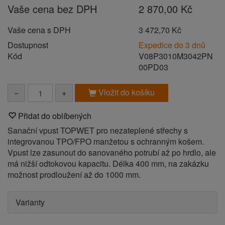
Vaše cena bez DPH
2 870,00 Kč
Vaše cena s DPH
3 472,70 Kč
Dostupnost
Expedice do 3 dnů
Kód
V08P3010M3042PN
00PD03
Vložit do košíku
−
+
Přidat do oblíbených
Sanační vpust TOPWET pro nezateplené střechy s
integrovanou TPO/FPO manžetou s ochranným košem.
Vpust lze zasunout do sanovaného potrubí až po hrdlo, ale
má nižší odtokovou kapacitu. Délka 400 mm, na zakázku
možnost prodloužení až do 1000 mm.
Varianty