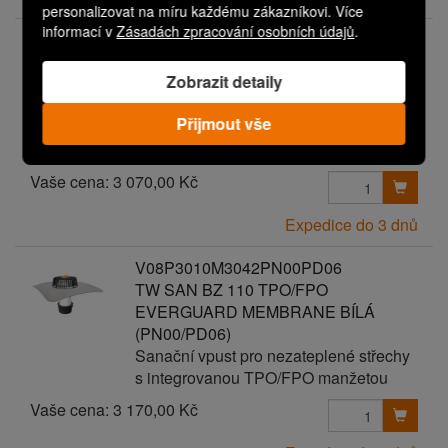
personalizovat na míru každému zákazníkovi. Více
informací v
Zásadách zpracování osobních údajů
.
V08P3010M3042PN00PD05
TW SAN BZ 110 TPO/FPO
Zobrazit detaily
EVERGUARD MEMBRANE BÍLÁ
(PN00/PD05)
Přijmout vše
Sanační vpust pro nezateplené střechy
s integrovanou TPO/FPO manžetou
Vaše cena:
3 070,00 Kč
Expedice do 3 dnů
V08P3010M3042PN00PD06
TW SAN BZ 110 TPO/FPO
EVERGUARD MEMBRANE BÍLÁ
(PN00/PD06)
Sanační vpust pro nezateplené střechy
s integrovanou TPO/FPO manžetou
Vaše cena:
3 170,00 Kč