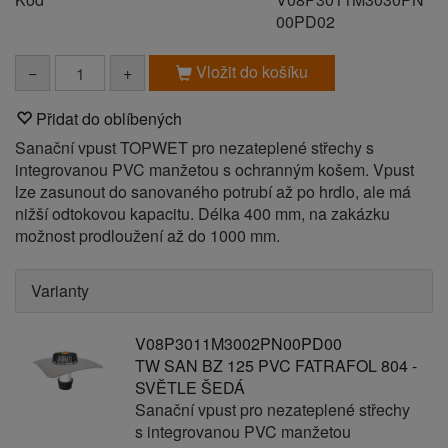
00PD02
Vložit do košíku
−
+
Přidat do oblíbených
Sanační vpust TOPWET pro nezateplené střechy s
integrovanou PVC manžetou s ochranným košem. Vpust
lze zasunout do sanovaného potrubí až po hrdlo, ale má
nižší odtokovou kapacitu. Délka 400 mm, na zakázku
možnost prodloužení až do 1000 mm.
Varianty
V08P3011M3002PN00PD00
TW SAN BZ 125 PVC FATRAFOL 804 -
SVĚTLE ŠEDÁ
Sanační vpust pro nezateplené střechy
s integrovanou PVC manžetou