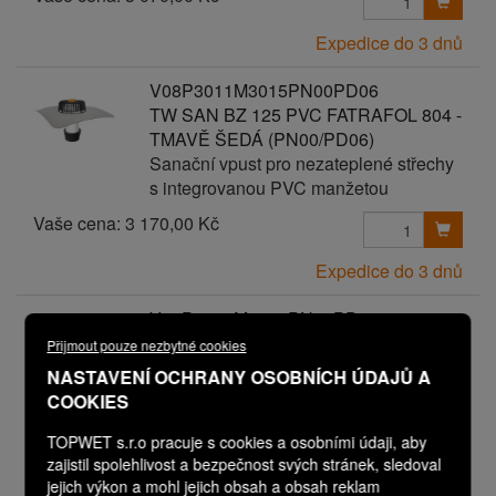
Expedice do 3 dnů
V08P3011M3015PN00PD06
TW SAN BZ 125 PVC FATRAFOL 804 -
TMAVĚ ŠEDÁ (PN00/PD06)
Sanační vpust pro nezateplené střechy
s integrovanou PVC manžetou
Vaše cena:
3 170,00 Kč
Expedice do 3 dnů
V08P3011M3017PN00PD00
TW SAN BZ 125 PVC FLAGON ŠEDÁ
Přijmout pouze nezbytné cookies
Sanační vpust pro nezateplené střechy
NASTAVENÍ OCHRANY OSOBNÍCH ÚDAJŮ A
s integrovanou PVC manžetou
COOKIES
TOPWET s.r.o pracuje s cookies a osobními údaji, aby
Vaše cena:
2 570,00 Kč
zajistil spolehlivost a bezpečnost svých stránek, sledoval
jejich výkon a mohl jejich obsah a obsah reklam