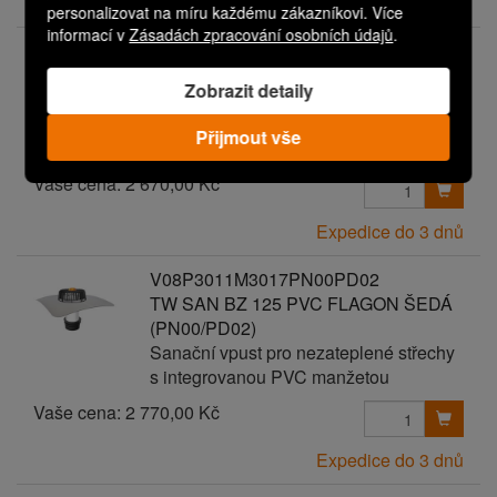
Expedice do 3 dnů
personalizovat na míru každému zákazníkovi. Více
informací v
Zásadách zpracování osobních údajů
.
V08P3011M3017PN00PD01
TW SAN BZ 125 PVC FLAGON ŠEDÁ
Zobrazit detaily
(PN00/PD01)
Sanační vpust pro nezateplené střechy
Přijmout vše
s integrovanou PVC manžetou
Vaše cena:
2 670,00 Kč
Expedice do 3 dnů
V08P3011M3017PN00PD02
TW SAN BZ 125 PVC FLAGON ŠEDÁ
(PN00/PD02)
Sanační vpust pro nezateplené střechy
s integrovanou PVC manžetou
Vaše cena:
2 770,00 Kč
Expedice do 3 dnů