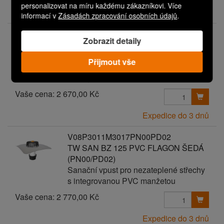
personalizovat na míru každému zákazníkovi. Více
Expedice do 3 dnů
informací v
Zásadách zpracování osobních údajů
.
V08P3011M3017PN00PD01
Zobrazit detaily
TW SAN BZ 125 PVC FLAGON ŠEDÁ
(PN00/PD01)
Přijmout vše
Sanační vpust pro nezateplené střechy
s integrovanou PVC manžetou
Vaše cena:
2 670,00 Kč
Expedice do 3 dnů
V08P3011M3017PN00PD02
TW SAN BZ 125 PVC FLAGON ŠEDÁ
(PN00/PD02)
Sanační vpust pro nezateplené střechy
s integrovanou PVC manžetou
Vaše cena:
2 770,00 Kč
Expedice do 3 dnů