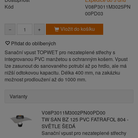
Kód
V08P3011M3025PN
00PD03
Vložit do košíku
−
+
Přidat do oblíbených
Sanační vpust TOPWET pro nezateplené střechy s
integrovanou PVC manžetou s ochranným košem. Vpust
lze zasunout do sanovaného potrubí až po hrdlo, ale má
nižší odtokovou kapacitu. Délka 400 mm, na zakázku
možnost prodloužení až do 1000 mm.
Varianty
V08P3011M3002PN00PD00
TW SAN BZ 125 PVC FATRAFOL 804 -
SVĚTLE ŠEDÁ
Sanační vpust pro nezateplené střechy