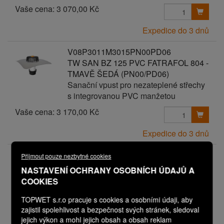
Vaše cena:
3 070,00 Kč
Expedice do 3 dnů
V08P3011M3015PN00PD06
TW SAN BZ 125 PVC FATRAFOL 804 -
TMAVĚ ŠEDÁ (PN00/PD06)
Sanační vpust pro nezateplené střechy
s integrovanou PVC manžetou
Vaše cena:
3 170,00 Kč
Expedice do 3 dnů
V08P3011M3017PN00PD00
Přijmout pouze nezbytné cookies
TW SAN BZ 125 PVC FLAGON ŠEDÁ
NASTAVENÍ OCHRANY OSOBNÍCH ÚDAJŮ A
Sanační vpust pro nezateplené střechy
COOKIES
s integrovanou PVC manžetou
TOPWET s.r.o pracuje s cookies a osobními údaji, aby
zajistil spolehlivost a bezpečnost svých stránek, sledoval
Vaše cena:
2 570,00 Kč
jejich výkon a mohl jejich obsah a obsah reklam