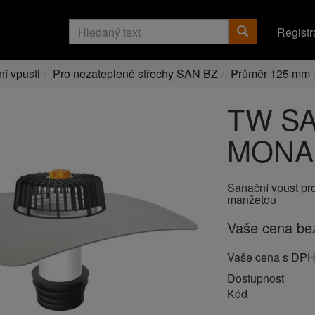
Registr
í vpusti
Pro nezateplené střechy SAN BZ
Průměr 125 mm
TW SA
MONA
Sanační vpust pr
manžetou
Vaše cena b
Vaše cena s DP
Dostupnost
Kód