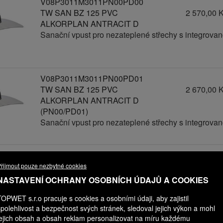
V08P3011M3011PN00PD00
TW SAN BZ 125 PVC
2 570,00 
ALKORPLAN ANTRACIT D
Sanační vpust pro nezateplené střechy s integrov
V08P3011M3011PN00PD01
TW SAN BZ 125 PVC
2 670,00 
ALKORPLAN ANTRACIT D
(PN00/PD01)
Sanační vpust pro nezateplené střechy s integrov
V08P3011M3011PN00PD02
TW SAN BZ 125 PVC
2 770,00 
řijmout pouze nezbytné cookies
ALKORPLAN ANTRACIT D
NASTAVENÍ OCHRANY OSOBNÍCH ÚDAJŮ A COOKIES
(PN00/PD02)
Sanační vpust pro nezateplené střechy s integrov
TOPWET s.r.o pracuje s cookies a osobními údaji, aby zajistil
spolehlivost a bezpečnost svých stránek, sledoval jejich výkon a mohl
jejich obsah a obsah reklam personalizovat na míru každému