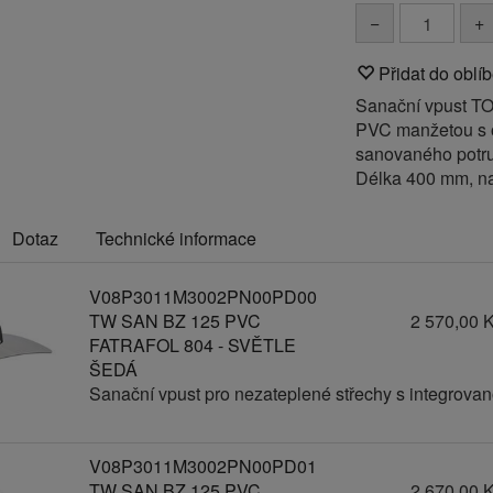
−
+
Přidat do oblí
Sanační vpust TO
PVC manžetou s 
sanovaného potrub
Délka 400 mm, n
Dotaz
Technické informace
V08P3011M3002PN00PD00
TW SAN BZ 125 PVC
2 570,00 
FATRAFOL 804 - SVĚTLE
ŠEDÁ
Sanační vpust pro nezateplené střechy s integrov
V08P3011M3002PN00PD01
TW SAN BZ 125 PVC
2 670,00 