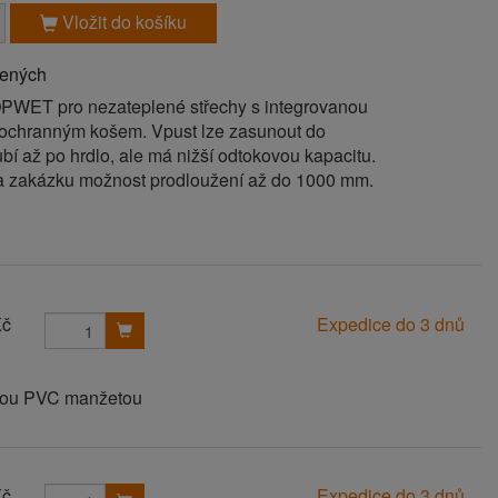
Vložit do košíku
bených
PWET pro nezateplené střechy s integrovanou
ochranným košem. Vpust lze zasunout do
í až po hrdlo, ale má nižší odtokovou kapacitu.
a zakázku možnost prodloužení až do 1000 mm.
Kč
Expedice do 3 dnů
anou PVC manžetou
Kč
Expedice do 3 dnů