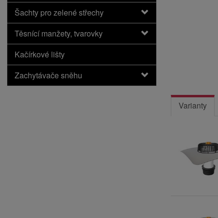
Šachty pro zelené střechy
Těsnící manžety, tvarovky
Kačírkové lišty
Zachytávače sněhu
Varianty