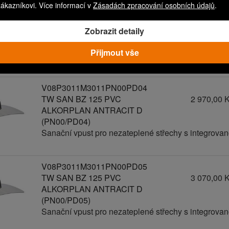
zákazníkovi. Více informací v
Zásadách zpracování osobních údajů
.
V08P3011M3011PN00PD03
TW SAN BZ 125 PVC
2 870,00 
Zobrazit detaily
ALKORPLAN ANTRACIT D
(PN00/PD03)
Přijmout vše
Sanační vpust pro nezateplené střechy s integrov
V08P3011M3011PN00PD04
TW SAN BZ 125 PVC
2 970,00 
ALKORPLAN ANTRACIT D
(PN00/PD04)
Sanační vpust pro nezateplené střechy s integrov
V08P3011M3011PN00PD05
TW SAN BZ 125 PVC
3 070,00 
ALKORPLAN ANTRACIT D
(PN00/PD05)
Sanační vpust pro nezateplené střechy s integrov