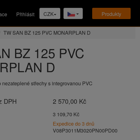
CZK
produkty
ace
Přihlásit
TW SAN BZ 125 PVC MONARPLAN D
N BZ 125 PVC
RPLAN D
o nezateplené střechy s integrovanou PVC
ez DPH
2 570,00 Kč
H
3 109,70 Kč
Expedice do 3 dnů
V08P3011M3020PN00PD00