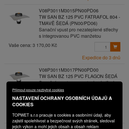
V08P3011M3015PN00PD06
TW SAN BZ 125 PVC FATRAFOL 804 -
TMAVĚ ŠEDÁ (PN00/PD06)
Sanační vpust pro nezateplené střechy
s integrovanou PVC manžetou
Vaše cena:
3 170,00 Kč
Expedice do 3 dnů
V08P3011M3017PN00PD00
TW SAN BZ 125 PVC FLAGON ŠEDÁ
Sanační vpust pro nezateplené střechy
s integrovanou PVC manžetou
Přijmout pouze nezbytné cookies
NASTAVENÍ OCHRANY OSOBNÍCH ÚDAJŮ A
Vaše cena:
COOKIES
2 570,00 Kč
TOPWET s.r.o pracuje s cookies a osobními údaji, aby
Expedice do 3 dnů
zajistil spolehlivost a bezpečnost svých stránek, sledoval
jejich výkon a mohl jejich obsah a obsah reklam