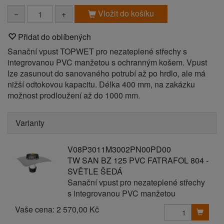
Vložit do košíku
−
+
Přidat do oblíbených
Sanační vpust TOPWET pro nezateplené střechy s
integrovanou PVC manžetou s ochranným košem. Vpust
lze zasunout do sanovaného potrubí až po hrdlo, ale má
nižší odtokovou kapacitu. Délka 400 mm, na zakázku
možnost prodloužení až do 1000 mm.
Varianty
V08P3011M3002PN00PD00
TW SAN BZ 125 PVC FATRAFOL 804 -
SVĚTLE ŠEDÁ
Sanační vpust pro nezateplené střechy
s integrovanou PVC manžetou
Vaše cena:
2 570,00 Kč