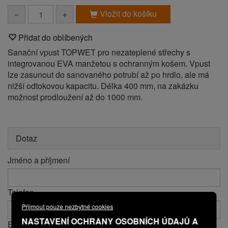
Vložit do košíku
−
+
Přidat do oblíbených
Sanační vpust TOPWET pro nezateplené střechy s
integrovanou EVA manžetou s ochranným košem. Vpust
lze zasunout do sanovaného potrubí až po hrdlo, ale má
nižší odtokovou kapacitu. Délka 400 mm, na zakázku
možnost prodloužení až do 1000 mm.
Dotaz
Jméno a příjmení
Telefon
Přijmout pouze nezbytné cookies
NASTAVENÍ OCHRANY OSOBNÍCH ÚDAJŮ A
E-mail*