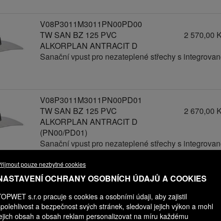
V08P3011M3011PN00PD00
TW SAN BZ 125 PVC
2 570,00 
ALKORPLAN ANTRACIT D
Sanační vpust pro nezateplené střechy s integrov
V08P3011M3011PN00PD01
TW SAN BZ 125 PVC
2 670,00 
ALKORPLAN ANTRACIT D
(PN00/PD01)
Sanační vpust pro nezateplené střechy s integrov
řijmout pouze nezbytné cookies
V08P3011M3011PN00PD02
NASTAVENÍ OCHRANY OSOBNÍCH ÚDAJŮ A COOKIES
TW SAN BZ 125 PVC
2 770,00 
TOPWET s.r.o pracuje s cookies a osobními údaji, aby zajistil
ALKORPLAN ANTRACIT D
spolehlivost a bezpečnost svých stránek, sledoval jejich výkon a mohl
(PN00/PD02)
jejich obsah a obsah reklam personalizovat na míru každému
Sanační vpust pro nezateplené střechy s integrov