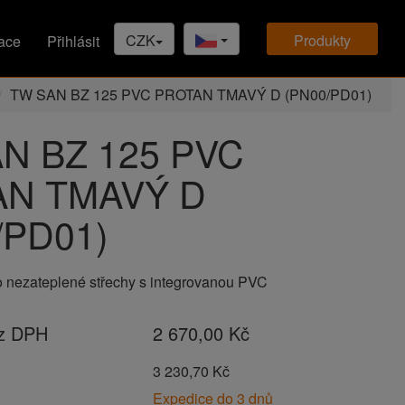
CZK
produkty
ace
Přihlásit
TW SAN BZ 125 PVC PROTAN TMAVÝ D (PN00/PD01)
N BZ 125 PVC
AN TMAVÝ D
/PD01)
o nezateplené střechy s integrovanou PVC
ez DPH
2 670,00 Kč
H
3 230,70 Kč
Expedice do 3 dnů