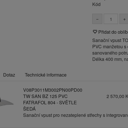
Kód
−
+
Přidat do oblí
Sanační vpust TO
PVC manžetou s 
sanovaného potrub
Délka 400 mm, n
Dotaz
Technické informace
V08P3011M3002PN00PD00
TW SAN BZ 125 PVC
2 570,00 
FATRAFOL 804 - SVĚTLE
ŠEDÁ
Sanační vpust pro nezateplené střechy s integrov