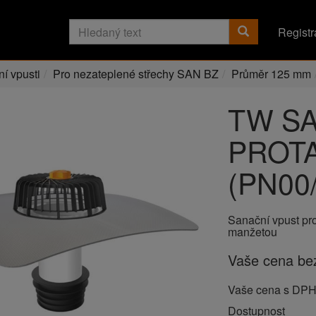
Registr
í vpusti
Pro nezateplené střechy SAN BZ
Průměr 125 mm
TW SA
PROT
(PN00
Sanační vpust pr
manžetou
Vaše cena b
Vaše cena s DP
Dostupnost