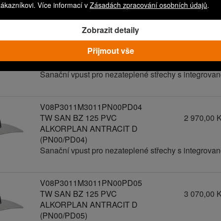
zákazníkovi. Více informací v
Zásadách zpracování osobních údajů
.
Zobrazit detaily
V08P3011M3011PN00PD03
TW SAN BZ 125 PVC
2 870,00 
Přijmout vše
ALKORPLAN ANTRACIT D
(PN00/PD03)
Sanační vpust pro nezateplené střechy s integrov
V08P3011M3011PN00PD04
TW SAN BZ 125 PVC
2 970,00 
ALKORPLAN ANTRACIT D
(PN00/PD04)
Sanační vpust pro nezateplené střechy s integrov
V08P3011M3011PN00PD05
TW SAN BZ 125 PVC
3 070,00 
ALKORPLAN ANTRACIT D
(PN00/PD05)