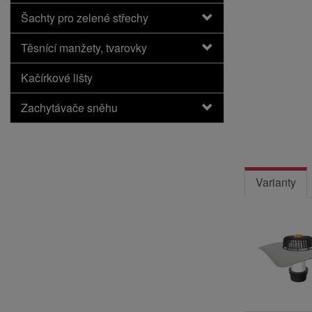
Šachty pro zelené střechy
Těsnící manžety, tvarovky
Kačírkové lišty
Zachytávače sněhu
Varianty