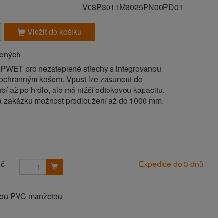
V08P3011M3025PN00PD01
Vložit do košíku
bených
PWET pro nezateplené střechy s integrovanou
ochranným košem. Vpust lze zasunout do
í až po hrdlo, ale má nižší odtokovou kapacitu.
a zakázku možnost prodloužení až do 1000 mm.
Kč
Expedice do 3 dnů
anou PVC manžetou