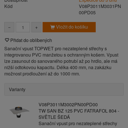
Kód
V08P3011M3031PN
00PD05
Vložit do košíku
−
+
Přidat do oblíbených
Sanační vpust TOPWET pro nezateplené střechy s
integrovanou PVC manžetou s ochranným košem. Vpust
lze zasunout do sanovaného potrubí až po hrdlo, ale má
nižší odtokovou kapacitu. Délka 400 mm, na zakázku
možnost prodloužení až do 1000 mm.
Varianty
V08P3011M3002PN00PD00
TW SAN BZ 125 PVC FATRAFOL 804 -
SVĚTLE ŠEDÁ
Sanační vpust pro nezateplené střechy