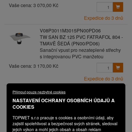
Vaše cena:
3 070,00 Kč
Expedice do 3 dnů
V08P3011M3015PN00PD06
TW SAN BZ 125 PVC FATRAFOL 804 -
TMAVĚ ŠEDÁ (PN00/PD06)
Sanační vpust pro nezateplené střechy
s integrovanou PVC manžetou
Vaše cena:
3 170,00 Kč
Expedice do 3 dnů
V08P3011M3017PN00PD00
Přijmout pouze nezbytné cookies
TW SAN BZ 125 PVC FLAGON ŠEDÁ
NASTAVENÍ OCHRANY OSOBNÍCH ÚDAJŮ A
Sanační vpust pro nezateplené střechy
COOKIES
s integrovanou PVC manžetou
TOPWET s.r.o pracuje s cookies a osobními údaji, aby
zajistil spolehlivost a bezpečnost svých stránek, sledoval
Vaše cena:
2 570,00 Kč
jejich výkon a mohl jejich obsah a obsah reklam