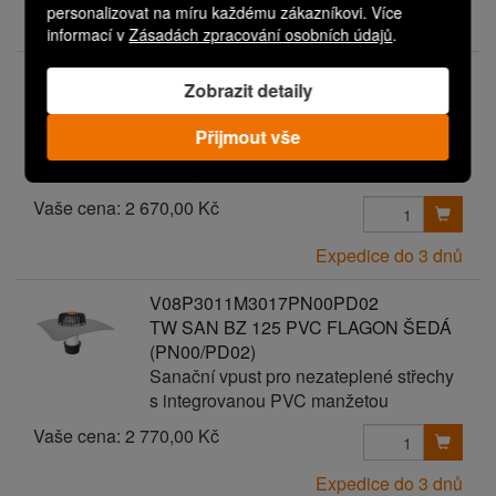
personalizovat na míru každému zákazníkovi. Více
Expedice do 3 dnů
informací v
Zásadách zpracování osobních údajů
.
V08P3011M3017PN00PD01
Zobrazit detaily
TW SAN BZ 125 PVC FLAGON ŠEDÁ
(PN00/PD01)
Přijmout vše
Sanační vpust pro nezateplené střechy
s integrovanou PVC manžetou
Vaše cena:
2 670,00 Kč
Expedice do 3 dnů
V08P3011M3017PN00PD02
TW SAN BZ 125 PVC FLAGON ŠEDÁ
(PN00/PD02)
Sanační vpust pro nezateplené střechy
s integrovanou PVC manžetou
Vaše cena:
2 770,00 Kč
Expedice do 3 dnů