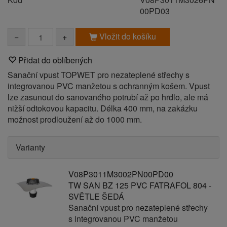
00PD03
Vložit do košíku
−
+
Přidat do oblíbených
Sanační vpust TOPWET pro nezateplené střechy s
integrovanou PVC manžetou s ochranným košem. Vpust
lze zasunout do sanovaného potrubí až po hrdlo, ale má
nižší odtokovou kapacitu. Délka 400 mm, na zakázku
možnost prodloužení až do 1000 mm.
Varianty
V08P3011M3002PN00PD00
TW SAN BZ 125 PVC FATRAFOL 804 -
SVĚTLE ŠEDÁ
Sanační vpust pro nezateplené střechy
s integrovanou PVC manžetou