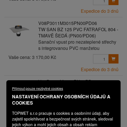
Expedice do 3 dnů
V08P3011M3015PN00PD06
TW SAN BZ 125 PVC FATRAFOL 804 -
TMAVĚ ŠEDÁ (PN00/PD06)
Sanační vpust pro nezateplené střechy
s integrovanou PVC manžetou
Vaše cena:
3 170,00 Kč
Expedice do 3 dnů
V08P3011M3017PN00PD00
TW SAN BZ 125 PVC FLAGON ŠEDÁ
Přijmout pouze nezbytné cookies
Sanační vpust pro nezateplené střechy
NASTAVENÍ OCHRANY OSOBNÍCH ÚDAJŮ A
s integrovanou PVC manžetou
COOKIES
TOPWET s.r.o pracuje s cookies a osobními údaji, aby
Vaše cena:
2 570,00 Kč
zajistil spolehlivost a bezpečnost svých stránek, sledoval
jejich výkon a mohl jejich obsah a obsah reklam