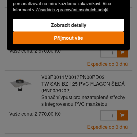
Expedice do 3 dnů
personalizovat na míru každému zákazníkovi. Více
informací v
Zásadách zpracování osobních údajů
.
V08P3011M3017PN00PD01
TW SAN BZ 125 PVC FLAGON ŠEDÁ
Zobrazit detaily
(PN00/PD01)
Sanační vpust pro nezateplené střechy
Přijmout vše
s integrovanou PVC manžetou
Vaše cena:
2 670,00 Kč
Expedice do 3 dnů
V08P3011M3017PN00PD02
TW SAN BZ 125 PVC FLAGON ŠEDÁ
(PN00/PD02)
Sanační vpust pro nezateplené střechy
s integrovanou PVC manžetou
Vaše cena:
2 770,00 Kč
Expedice do 3 dnů