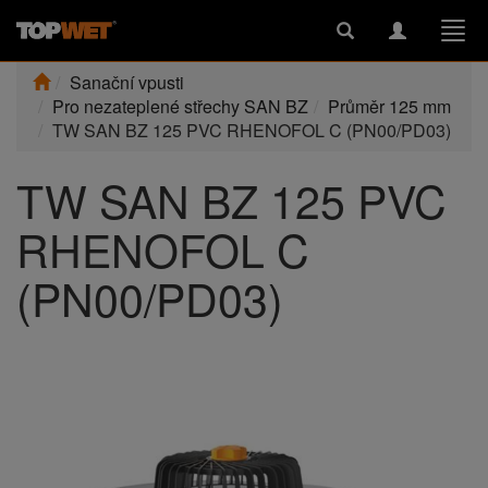
Toggle
Toggle
Togg
search
navigation
navi
Sanační vpusti
Pro nezateplené střechy SAN BZ
Průměr 125 mm
TW SAN BZ 125 PVC RHENOFOL C (PN00/PD03)
TW SAN BZ 125 PVC
RHENOFOL C
(PN00/PD03)