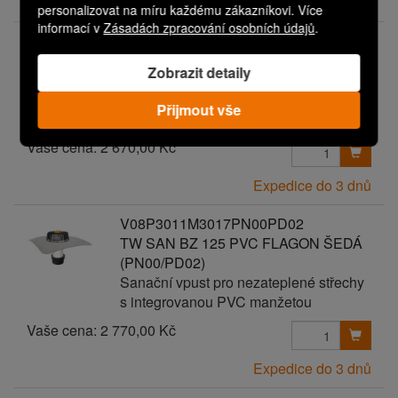
Expedice do 3 dnů
personalizovat na míru každému zákazníkovi. Více
informací v
Zásadách zpracování osobních údajů
.
V08P3011M3017PN00PD01
TW SAN BZ 125 PVC FLAGON ŠEDÁ
Zobrazit detaily
(PN00/PD01)
Sanační vpust pro nezateplené střechy
Přijmout vše
s integrovanou PVC manžetou
Vaše cena:
2 670,00 Kč
Expedice do 3 dnů
V08P3011M3017PN00PD02
TW SAN BZ 125 PVC FLAGON ŠEDÁ
(PN00/PD02)
Sanační vpust pro nezateplené střechy
s integrovanou PVC manžetou
Vaše cena:
2 770,00 Kč
Expedice do 3 dnů