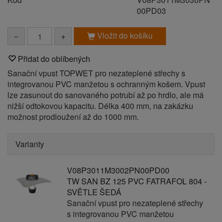
00PD03
Vložit do košíku
−
+
Přidat do oblíbených
Sanační vpust TOPWET pro nezateplené střechy s
integrovanou PVC manžetou s ochranným košem. Vpust
lze zasunout do sanovaného potrubí až po hrdlo, ale má
nižší odtokovou kapacitu. Délka 400 mm, na zakázku
možnost prodloužení až do 1000 mm.
Varianty
V08P3011M3002PN00PD00
TW SAN BZ 125 PVC FATRAFOL 804 -
SVĚTLE ŠEDÁ
Sanační vpust pro nezateplené střechy
s integrovanou PVC manžetou