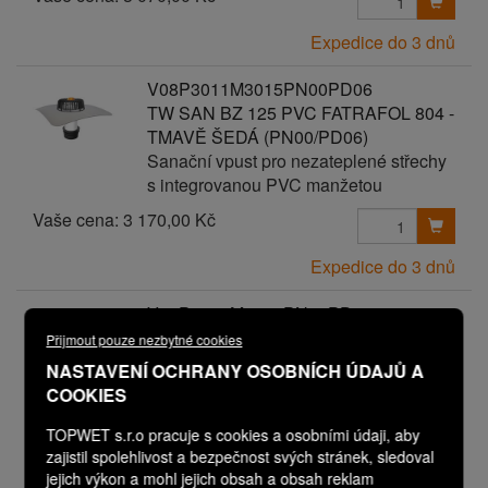
Expedice do 3 dnů
V08P3011M3015PN00PD06
TW SAN BZ 125 PVC FATRAFOL 804 -
TMAVĚ ŠEDÁ (PN00/PD06)
Sanační vpust pro nezateplené střechy
s integrovanou PVC manžetou
Vaše cena:
3 170,00 Kč
Expedice do 3 dnů
V08P3011M3017PN00PD00
TW SAN BZ 125 PVC FLAGON ŠEDÁ
Přijmout pouze nezbytné cookies
Sanační vpust pro nezateplené střechy
NASTAVENÍ OCHRANY OSOBNÍCH ÚDAJŮ A
s integrovanou PVC manžetou
COOKIES
TOPWET s.r.o pracuje s cookies a osobními údaji, aby
Vaše cena:
2 570,00 Kč
zajistil spolehlivost a bezpečnost svých stránek, sledoval
jejich výkon a mohl jejich obsah a obsah reklam