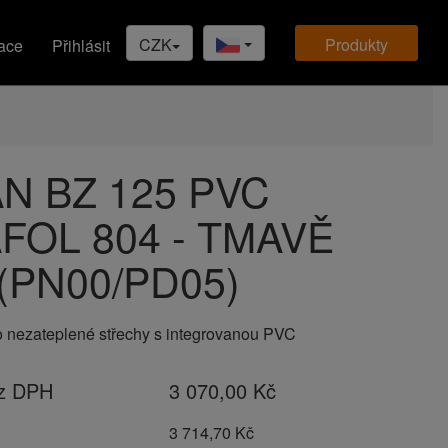
CZK
produkty
ace
Přihlásit
N BZ 125 PVC
FOL 804 - TMAVĚ
(PN00/PD05)
o nezateplené střechy s integrovanou PVC
ez DPH
3 070,00 Kč
H
3 714,70 Kč