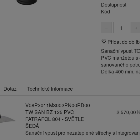
Dostupnost
Kód
−
+
Přidat do oblí
Sanační vpust TO
PVC manžetou s 
sanovaného potrub
Délka 400 mm, n
Dotaz
Technické informace
V08P3011M3002PN00PD00
TW SAN BZ 125 PVC
2 570,00 
FATRAFOL 804 - SVĚTLE
ŠEDÁ
Sanační vpust pro nezateplené střechy s integrov