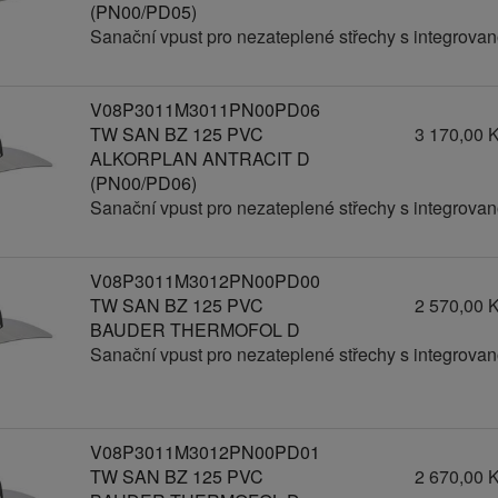
(PN00/PD05)
Sanační vpust pro nezateplené střechy s integrov
V08P3011M3011PN00PD06
TW SAN BZ 125 PVC
3 170,00 
ALKORPLAN ANTRACIT D
(PN00/PD06)
Sanační vpust pro nezateplené střechy s integrov
V08P3011M3012PN00PD00
TW SAN BZ 125 PVC
2 570,00 
BAUDER THERMOFOL D
Sanační vpust pro nezateplené střechy s integrov
V08P3011M3012PN00PD01
TW SAN BZ 125 PVC
2 670,00 