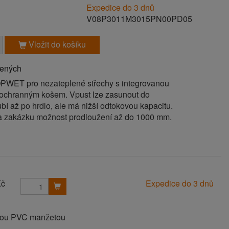
Expedice do 3 dnů
V08P3011M3015PN00PD05
Vložit do košíku
bených
PWET pro nezateplené střechy s integrovanou
ochranným košem. Vpust lze zasunout do
í až po hrdlo, ale má nižší odtokovou kapacitu.
a zakázku možnost prodloužení až do 1000 mm.
Kč
Expedice do 3 dnů
anou PVC manžetou