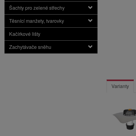
Šachty pro zelené střechy
Těsnící manžety, tvarovky
Kačírkové lišty
Zachytávače sněhu
Varianty