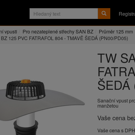
Registr
í vpusti
Pro nezateplené střechy SAN BZ
Průměr 125 mm
BZ 125 PVC FATRAFOL 804 - TMAVĚ ŠEDÁ (PN00/PD05)
TW SA
FATRA
ŠEDÁ 
Sanační vpust pr
manžetou
Vaše cena b
Vaše cena s DP