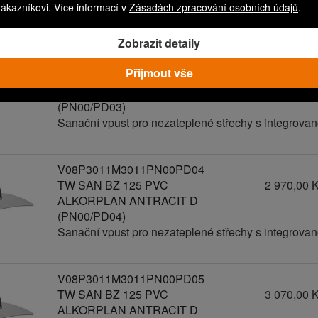
zákazníkovi. Více informací v
Zásadách zpracování osobních údajů
.
Sanační vpust pro nezateplené střechy s integrov
Zobrazit detaily
V08P3011M3011PN00PD03
Přijmout vše
TW SAN BZ 125 PVC
2 870,00 
ALKORPLAN ANTRACIT D
(PN00/PD03)
Sanační vpust pro nezateplené střechy s integrov
V08P3011M3011PN00PD04
TW SAN BZ 125 PVC
2 970,00 
ALKORPLAN ANTRACIT D
(PN00/PD04)
Sanační vpust pro nezateplené střechy s integrov
V08P3011M3011PN00PD05
TW SAN BZ 125 PVC
3 070,00 
ALKORPLAN ANTRACIT D