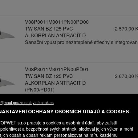
V08P3011M3011PN00PD00
TW SAN BZ 125 PVC
2 570,00 
ALKORPLAN ANTRACIT D
Sanační vpust pro nezateplené střechy s integrov
V08P3011M3011PN00PD01
TW SAN BZ 125 PVC
2 670,00 
ALKORPLAN ANTRACIT D
(PN00/PD01)
Sanační vpust pro nezateplené střechy s integrov
řijmout pouze nezbytné cookies
NASTAVENÍ OCHRANY OSOBNÍCH ÚDAJŮ A COOKIES
V08P3011M3011PN00PD02
TOPWET s.r.o pracuje s cookies a osobními údaji, aby zajistil
TW SAN BZ 125 PVC
2 770,00 
spolehlivost a bezpečnost svých stránek, sledoval jejich výkon a mohl
ALKORPLAN ANTRACIT D
jejich obsah a obsah reklam personalizovat na míru každému
(PN00/PD02)