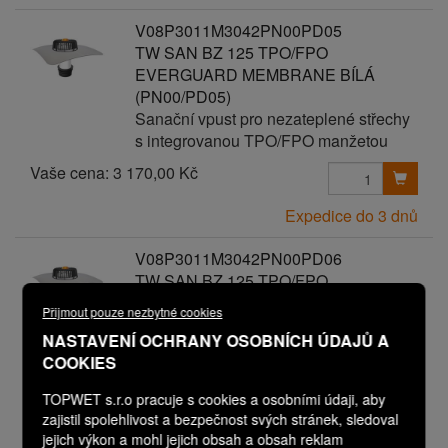
V08P3011M3042PN00PD05
TW SAN BZ 125 TPO/FPO
EVERGUARD MEMBRANE BÍLÁ
(PN00/PD05)
Sanační vpust pro nezateplené střechy
s integrovanou TPO/FPO manžetou
Vaše cena:
3 170,00 Kč
Expedice do 3 dnů
V08P3011M3042PN00PD06
TW SAN BZ 125 TPO/FPO
EVERGUARD MEMBRANE BÍLÁ
Přijmout pouze nezbytné cookies
(PN00/PD06)
NASTAVENÍ OCHRANY OSOBNÍCH ÚDAJŮ A
Sanační vpust pro nezateplené střechy
COOKIES
s integrovanou TPO/FPO manžetou
Vaše cena:
TOPWET s.r.o pracuje s cookies a osobními údaji, aby
3 270,00 Kč
zajistil spolehlivost a bezpečnost svých stránek, sledoval
jejich výkon a mohl jejich obsah a obsah reklam
Expedice do 3 dnů