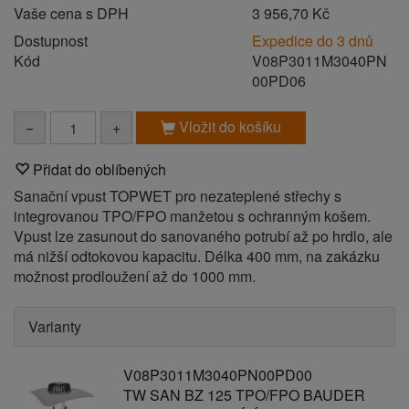
Vaše cena s DPH
3 956,70 Kč
Dostupnost
Expedice do 3 dnů
Kód
V08P3011M3040PN
00PD06
Vložit do košíku
−
+
Přidat do oblíbených
Sanační vpust TOPWET pro nezateplené střechy s
integrovanou TPO/FPO manžetou s ochranným košem.
Vpust lze zasunout do sanovaného potrubí až po hrdlo, ale
má nižší odtokovou kapacitu. Délka 400 mm, na zakázku
možnost prodloužení až do 1000 mm.
Varianty
V08P3011M3040PN00PD00
TW SAN BZ 125 TPO/FPO BAUDER