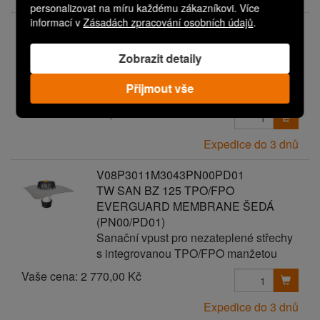
personalizovat na míru každému zákazníkovi. Více
informací v
Zásadách zpracování osobních údajů
.
V08P3011M3043PN00PD00
TW SAN BZ 125 TPO/FPO
Zobrazit detaily
EVERGUARD MEMBRANE ŠEDÁ
Sanační vpust pro nezateplené střechy
Přijmout vše
s integrovanou TPO/FPO manžetou
Vaše cena:
2 670,00 Kč
Expedice do 3 dnů
V08P3011M3043PN00PD01
TW SAN BZ 125 TPO/FPO
EVERGUARD MEMBRANE ŠEDÁ
(PN00/PD01)
Sanační vpust pro nezateplené střechy
s integrovanou TPO/FPO manžetou
Vaše cena:
2 770,00 Kč
Expedice do 3 dnů