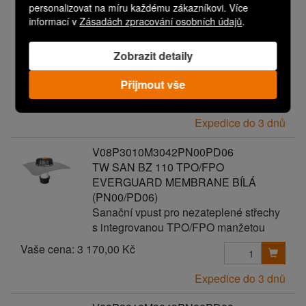
personalizovat na míru každému zákazníkovi. Více
TW SAN BZ 110 TPO/FPO
informací v
Zásadách zpracování osobních údajů
.
EVERGUARD MEMBRANE BÍLÁ
(PN00/PD05)
Zobrazit detaily
Sanační vpust pro nezateplené střechy
s integrovanou TPO/FPO manžetou
Přijmout vše
Vaše cena:
3 070,00 Kč
Expedice do 3 dnů
V08P3010M3042PN00PD06
TW SAN BZ 110 TPO/FPO
EVERGUARD MEMBRANE BÍLÁ
(PN00/PD06)
Sanační vpust pro nezateplené střechy
s integrovanou TPO/FPO manžetou
Vaše cena:
3 170,00 Kč
Expedice do 3 dnů