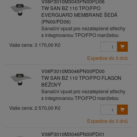
V08P3010M3043PN00PD06
TW SAN BZ 110 TPO/FPO
EVERGUARD MEMBRANE ŠEDÁ
(PN00/PD06)
Sanační vpust pro nezateplené střechy
s integrovanou TPO/FPO manžetou
Vaše cena:
3 170,00 Kč
Expedice do 3 dnů
V08P3010M3046PN00PD00
TW SAN BZ 110 TPO/FPO FLAGON
BÉŽOVÝ
Sanační vpust pro nezateplené střechy
s integrovanou TPO/FPO manžetou
Vaše cena:
2 570,00 Kč
Expedice do 3 dnů
V08P3010M3046PN00PD01