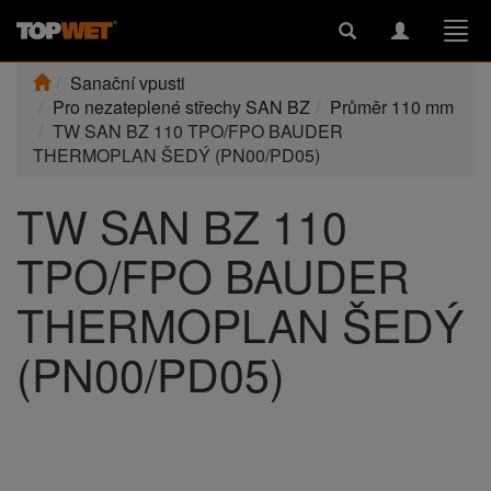
Toggle
Toggle
Togg
search
navigation
navi
Sanační vpusti
Pro nezateplené střechy SAN BZ
Průměr 110 mm
TW SAN BZ 110 TPO/FPO BAUDER
THERMOPLAN ŠEDÝ (PN00/PD05)
TW SAN BZ 110
TPO/FPO BAUDER
THERMOPLAN ŠEDÝ
(PN00/PD05)