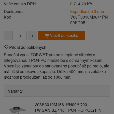
Vaše cena s DPH
3 714,70 Kč
Dostupnost
Expedice do 3 dnů
Kód
V08P3010M3041PN
00PD05
Vložit do košíku
−
+
Přidat do oblíbených
Sanační vpust TOPWET pro nezateplené střechy s
integrovanou TPO/FPO manžetou s ochranným košem.
Vpust lze zasunout do sanovaného potrubí až po hrdlo, ale
má nižší odtokovou kapacitu. Délka 400 mm, na zakázku
možnost prodloužení až do 1000 mm.
Varianty
V08P3010M1561PN00PD00
TW SAN BZ 110 TPO/FPO POLYFIN