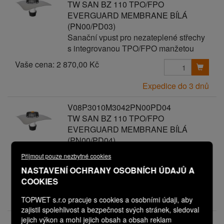
TW SAN BZ 110 TPO/FPO
EVERGUARD MEMBRANE BÍLÁ
(PN00/PD03)
Sanační vpust pro nezateplené střechy
s integrovanou TPO/FPO manžetou
Vaše cena:
2 870,00 Kč
Expedice do 3 dnů
V08P3010M3042PN00PD04
TW SAN BZ 110 TPO/FPO
EVERGUARD MEMBRANE BÍLÁ
(PN00/PD04)
Sanační vpust pro nezateplené střechy
Přijmout pouze nezbytné cookies
s integrovanou TPO/FPO manžetou
NASTAVENÍ OCHRANY OSOBNÍCH ÚDAJŮ A
Vaše cena:
2 970,00 Kč
COOKIES
Expedice do 3 dnů
TOPWET s.r.o pracuje s cookies a osobními údaji, aby
zajistil spolehlivost a bezpečnost svých stránek, sledoval
jejich výkon a mohl jejich obsah a obsah reklam
V08P3010M3042PN00PD05