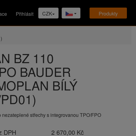
CZK
produkty
ace
Přihlásit
)
N BZ 110
FPO BAUDER
MOPLAN BÍLÝ
/PD01)
o nezateplené střechy s integrovanou TPO/FPO
ez DPH
2 670,00 Kč