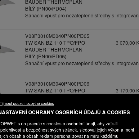
BAUDER THERMOPLAN
BÍLÝ (PN00/PD04)
Sanační vpust pro nezateplené střechy s integro
V08P3010M3040PN00PD05
TW SAN BZ 110 TPO/FPO
3 070,00 
BAUDER THERMOPLAN
BÍLÝ (PN00/PD05)
Sanační vpust pro nezateplené střechy s integro
V08P3010M3040PN00PD06
TW SAN BZ 110 TPO/FPO
3 170,00 
BAUDER THERMOPLAN
BÍLÝ (PN00/PD06)
řijmout pouze nezbytné cookies
Sanační vpust pro nezateplené střechy s integro
NASTAVENÍ OCHRANY OSOBNÍCH ÚDAJŮ A COOKIES
TOPWET s.r.o pracuje s cookies a osobními údaji, aby zajistil
spolehlivost a bezpečnost svých stránek, sledoval jejich výkon a mohl
V08P3010M3041PN00PD00
jejich obsah a obsah reklam personalizovat na míru každému
TW SAN BZ 110 TPO/FPO
2 570,00 