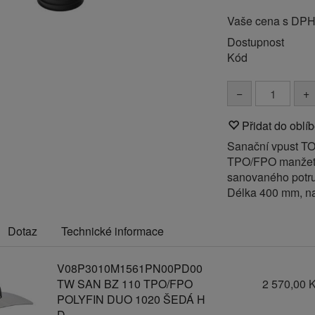
Vaše cena s DP
Dostupnost
Kód
−
+
Přidat do oblí
Sanační vpust TO
TPO/FPO manžeto
sanovaného potrub
Délka 400 mm, n
Dotaz
Technické informace
V08P3010M1561PN00PD00
TW SAN BZ 110 TPO/FPO
2 570,00 
POLYFIN DUO 1020 ŠEDÁ H
D