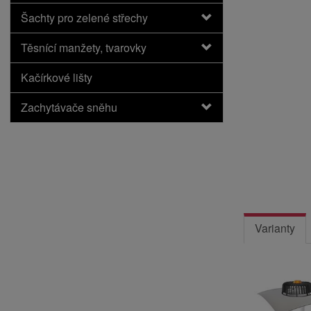
Šachty pro zelené střechy
Těsnící manžety, tvarovky
Kačírkové lišty
Zachytávače sněhu
Varianty