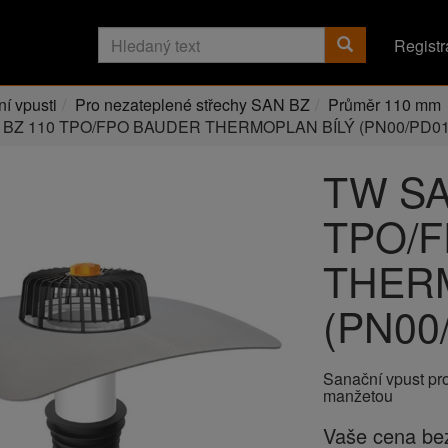
Registr
í vpusti
Pro nezateplené střechy SAN BZ
Průměr 110 mm
 BZ 110 TPO/FPO BAUDER THERMOPLAN BÍLÝ (PN00/PD01
TW SA
TPO/
THER
(PN00
Sanační vpust pr
manžetou
Vaše cena b