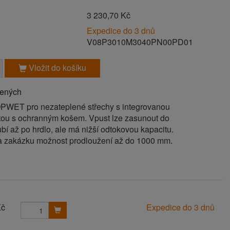
H
3 230,70 Kč
Expedice do 3 dnů
V08P3010M3040PN00PD01
Vložit do košíku
bených
PWET pro nezateplené střechy s integrovanou
u s ochranným košem. Vpust lze zasunout do
í až po hrdlo, ale má nižší odtokovou kapacitu.
a zakázku možnost prodloužení až do 1000 mm.
Kč
Expedice do 3 dnů