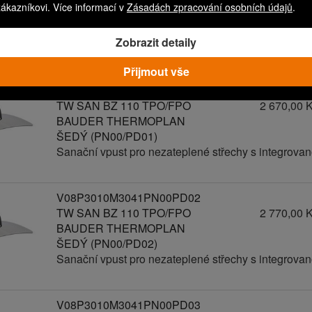
zákazníkovi. Více informací v
Zásadách zpracování osobních údajů
.
BAUDER THERMOPLAN
ŠEDÝ
Zobrazit detaily
Sanační vpust pro nezateplené střechy s integro
Přijmout vše
V08P3010M3041PN00PD01
TW SAN BZ 110 TPO/FPO
2 670,00 
BAUDER THERMOPLAN
ŠEDÝ (PN00/PD01)
Sanační vpust pro nezateplené střechy s integro
V08P3010M3041PN00PD02
TW SAN BZ 110 TPO/FPO
2 770,00 
BAUDER THERMOPLAN
ŠEDÝ (PN00/PD02)
Sanační vpust pro nezateplené střechy s integro
V08P3010M3041PN00PD03