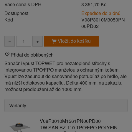
Vaše cena s DPH
3 351,70 Kč
Dostupnost
Expedice do 3 dnů
Kód
V08P3010M3050PN
00PD02
Vložit do košíku
−
+
Přidat do oblíbených
Sanační vpust TOPWET pro nezateplené střechy s
integrovanou TPO/FPO manžetou s ochranným košem.
Vpust lze zasunout do sanovaného potrubí až po hrdlo, ale
má nižší odtokovou kapacitu. Délka 400 mm, na zakázku
možnost prodloužení až do 1000 mm.
Varianty
V08P3010M1561PN00PD00
TW SAN BZ 110 TPO/FPO POLYFIN