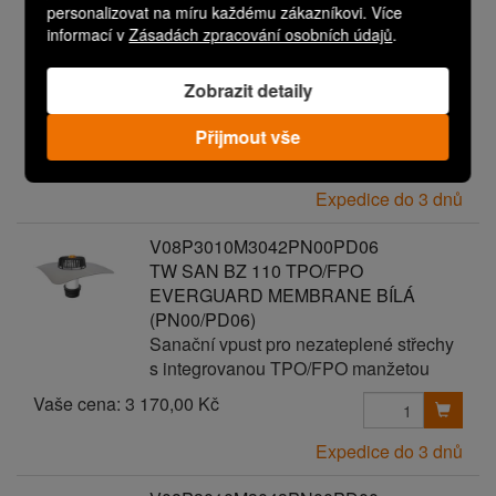
personalizovat na míru každému zákazníkovi. Více
TW SAN BZ 110 TPO/FPO
informací v
Zásadách zpracování osobních údajů
.
EVERGUARD MEMBRANE BÍLÁ
(PN00/PD05)
Zobrazit detaily
Sanační vpust pro nezateplené střechy
s integrovanou TPO/FPO manžetou
Přijmout vše
Vaše cena:
3 070,00 Kč
Expedice do 3 dnů
V08P3010M3042PN00PD06
TW SAN BZ 110 TPO/FPO
EVERGUARD MEMBRANE BÍLÁ
(PN00/PD06)
Sanační vpust pro nezateplené střechy
s integrovanou TPO/FPO manžetou
Vaše cena:
3 170,00 Kč
Expedice do 3 dnů