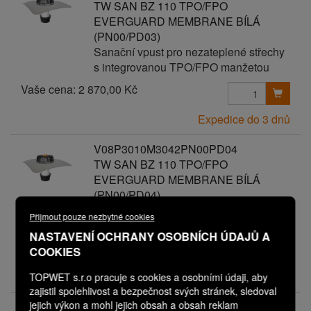
TW SAN BZ 110 TPO/FPO
EVERGUARD MEMBRANE BÍLÁ
(PN00/PD03)
Sanační vpust pro nezateplené střechy
s integrovanou TPO/FPO manžetou
Vaše cena:
2 870,00 Kč
Expedice do 3 dnů
V08P3010M3042PN00PD04
TW SAN BZ 110 TPO/FPO
EVERGUARD MEMBRANE BÍLÁ
(PN00/PD04)
Sanační vpust pro nezateplené střechy
Přijmout pouze nezbytné cookies
s integrovanou TPO/FPO manžetou
NASTAVENÍ OCHRANY OSOBNÍCH ÚDAJŮ A
Vaše cena:
2 970,00 Kč
COOKIES
Expedice do 3 dnů
TOPWET s.r.o pracuje s cookies a osobními údaji, aby
zajistil spolehlivost a bezpečnost svých stránek, sledoval
jejich výkon a mohl jejich obsah a obsah reklam
V08P3010M3042PN00PD05