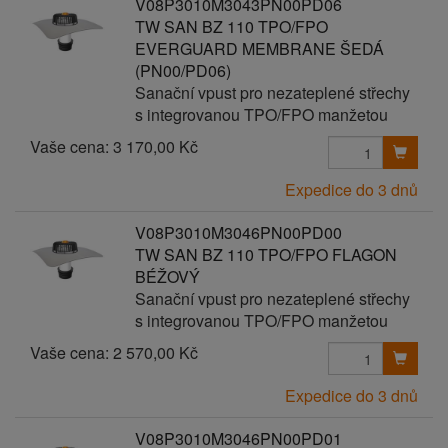
V08P3010M3043PN00PD06
TW SAN BZ 110 TPO/FPO
EVERGUARD MEMBRANE ŠEDÁ
(PN00/PD06)
Sanační vpust pro nezateplené střechy
s integrovanou TPO/FPO manžetou
Vaše cena:
3 170,00 Kč
Expedice do 3 dnů
V08P3010M3046PN00PD00
TW SAN BZ 110 TPO/FPO FLAGON
BÉŽOVÝ
Sanační vpust pro nezateplené střechy
s integrovanou TPO/FPO manžetou
Vaše cena:
2 570,00 Kč
Expedice do 3 dnů
V08P3010M3046PN00PD01