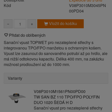
Kód
V08P3010M3045PN
00PD04
Vložit do košíku
−
+
Přidat do oblíbených
Sanační vpust TOPWET pro nezateplené střechy s
integrovanou TPO/FPO manžetou s ochranným košem.
Vpust lze zasunout do sanovaného potrubí až po hrdlo, ale
má nižší odtokovou kapacitu. Délka 400 mm, na zakázku
možnost prodloužení až do 1000 mm.
Varianty
V08P3010M1561PN00PD00
TW SAN BZ 110 TPO/FPO POLYFIN
DUO 1020 ŠEDÁ H D
Sanační vpust pro nezateplené střechy