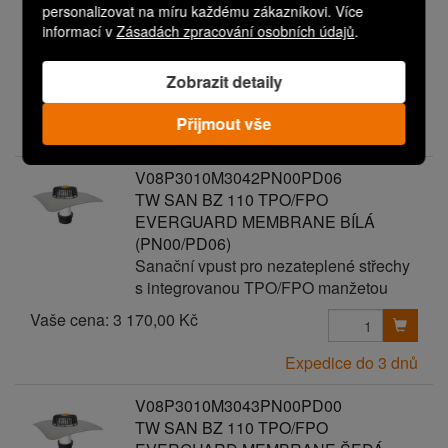
personalizovat na míru každému zákazníkovi. Více
(PN00/PD05)
informací v
Zásadách zpracování osobních údajů
.
Sanační vpust pro nezateplené střechy
s integrovanou TPO/FPO manžetou
Zobrazit detaily
Vaše cena:
3 070,00 Kč
Přijmout vše
Expedice do 3 dnů
V08P3010M3042PN00PD06
TW SAN BZ 110 TPO/FPO
EVERGUARD MEMBRANE BÍLÁ
(PN00/PD06)
Sanační vpust pro nezateplené střechy
s integrovanou TPO/FPO manžetou
Vaše cena:
3 170,00 Kč
Expedice do 3 dnů
V08P3010M3043PN00PD00
TW SAN BZ 110 TPO/FPO