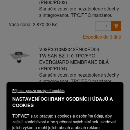
(PN00/PD03)
Sanační vpust pro nezateplené střechy
s integrovanou TPO/FPO manžetou
Vaše cena:
2 870,00 Kč
Expedice do 3 dnů
V08P3010M3042PN00PD04
TW SAN BZ 110 TPO/FPO
EVERGUARD MEMBRANE BÍLÁ
(PN00/PD04)
Sanační vpust pro nezateplené střechy
s integrovanou TPO/FPO manžetou
Vaše cena:
2 970,00 Kč
Přijmout pouze nezbytné cookies
NASTAVENÍ OCHRANY OSOBNÍCH ÚDAJŮ A
Expedice do 3 dnů
COOKIES
V08P3010M3042PN00PD05
TOPWET s.r.o pracuje s cookies a osobními údaji, aby
TW SAN BZ 110 TPO/FPO
zajistil spolehlivost a bezpečnost svých stránek, sledoval
jejich výkon a mohl jejich obsah a obsah reklam
EVERGUARD MEMBRANE BÍLÁ