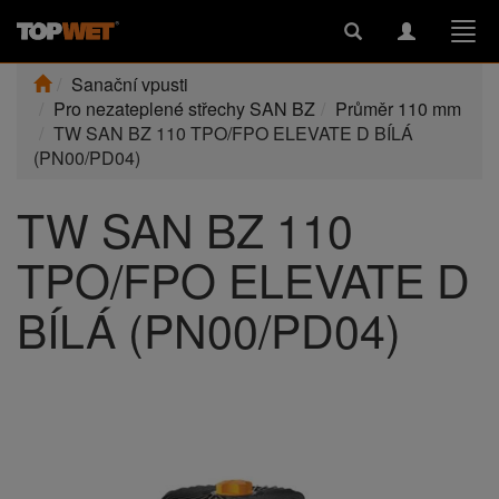
Toggle
Toggle
Togg
search
navigation
navi
Sanační vpusti
Pro nezateplené střechy SAN BZ
Průměr 110 mm
TW SAN BZ 110 TPO/FPO ELEVATE D BÍLÁ
(PN00/PD04)
TW SAN BZ 110
TPO/FPO ELEVATE D
BÍLÁ (PN00/PD04)