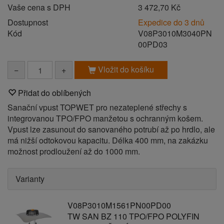
Vaše cena s DPH
3 472,70 Kč
Dostupnost
Expedice do 3 dnů
Kód
V08P3010M3040PN
00PD03
Vložit do košíku
−
+
Přidat do oblíbených
Sanační vpust TOPWET pro nezateplené střechy s
integrovanou TPO/FPO manžetou s ochranným košem.
Vpust lze zasunout do sanovaného potrubí až po hrdlo, ale
má nižší odtokovou kapacitu. Délka 400 mm, na zakázku
možnost prodloužení až do 1000 mm.
Varianty
V08P3010M1561PN00PD00
TW SAN BZ 110 TPO/FPO POLYFIN