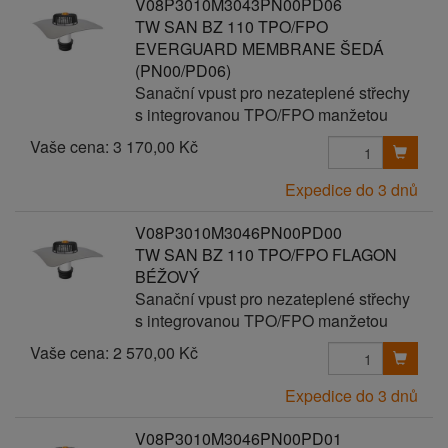
V08P3010M3043PN00PD06
TW SAN BZ 110 TPO/FPO
EVERGUARD MEMBRANE ŠEDÁ
(PN00/PD06)
Sanační vpust pro nezateplené střechy
s integrovanou TPO/FPO manžetou
Vaše cena:
3 170,00 Kč
Expedice do 3 dnů
V08P3010M3046PN00PD00
TW SAN BZ 110 TPO/FPO FLAGON
BÉŽOVÝ
Sanační vpust pro nezateplené střechy
s integrovanou TPO/FPO manžetou
Vaše cena:
2 570,00 Kč
Expedice do 3 dnů
V08P3010M3046PN00PD01