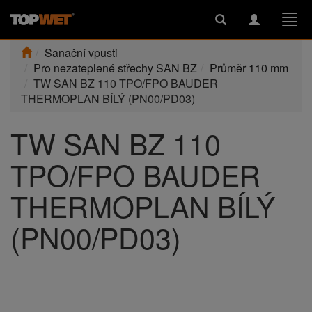
Toggle
Toggle
Togg
search
navigation
navi
Sanační vpusti
Pro nezateplené střechy SAN BZ
Průměr 110 mm
TW SAN BZ 110 TPO/FPO BAUDER
THERMOPLAN BÍLÝ (PN00/PD03)
TW SAN BZ 110
TPO/FPO BAUDER
THERMOPLAN BÍLÝ
(PN00/PD03)