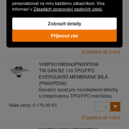
personalizovat na míru každému zákazníkovi. Více
TW SAN BZ 110 TPO/FPO
informací v
Zásadách zpracování osobních údajů
.
EVERGUARD MEMBRANE BÍLÁ
(PN00/PD05)
Zobrazit detaily
Sanační vpust pro nezateplené střechy
s integrovanou TPO/FPO manžetou
Přijmout vše
Vaše cena:
3 070,00 Kč
Expedice do 3 dnů
V08P3010M3042PN00PD06
TW SAN BZ 110 TPO/FPO
EVERGUARD MEMBRANE BÍLÁ
(PN00/PD06)
Sanační vpust pro nezateplené střechy
s integrovanou TPO/FPO manžetou
Vaše cena:
3 170,00 Kč
Expedice do 3 dnů