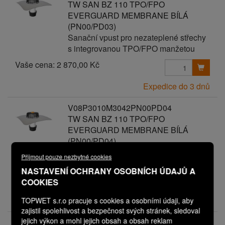
TW SAN BZ 110 TPO/FPO
EVERGUARD MEMBRANE BÍLÁ
(PN00/PD03)
Sanační vpust pro nezateplené střechy
s integrovanou TPO/FPO manžetou
Vaše cena:
2 870,00 Kč
Expedice do 3 dnů
V08P3010M3042PN00PD04
TW SAN BZ 110 TPO/FPO
EVERGUARD MEMBRANE BÍLÁ
(PN00/PD04)
Sanační vpust pro nezateplené střechy
Přijmout pouze nezbytné cookies
s integrovanou TPO/FPO manžetou
NASTAVENÍ OCHRANY OSOBNÍCH ÚDAJŮ A
Vaše cena:
2 970,00 Kč
COOKIES
Expedice do 3 dnů
TOPWET s.r.o pracuje s cookies a osobními údaji, aby
zajistil spolehlivost a bezpečnost svých stránek, sledoval
jejich výkon a mohl jejich obsah a obsah reklam
V08P3010M3042PN00PD05