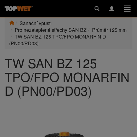
Toggle
Toggle
Togg
search
navigation
navi
Sanační vpusti
Pro nezateplené střechy SAN BZ
Průměr 125 mm
TW SAN BZ 125 TPO/FPO MONARFIN D
(PN00/PD03)
TW SAN BZ 125
TPO/FPO MONARFIN
D (PN00/PD03)