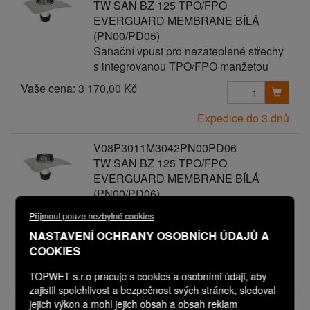
TW SAN BZ 125 TPO/FPO
EVERGUARD MEMBRANE BÍLÁ
(PN00/PD05)
Sanační vpust pro nezateplené střechy
s integrovanou TPO/FPO manžetou
Vaše cena:
3 170,00 Kč
Expedice do 3 dnů
V08P3011M3042PN00PD06
TW SAN BZ 125 TPO/FPO
EVERGUARD MEMBRANE BÍLÁ
(PN00/PD06)
Sanační vpust pro nezateplené střechy
Přijmout pouze nezbytné cookies
s integrovanou TPO/FPO manžetou
NASTAVENÍ OCHRANY OSOBNÍCH ÚDAJŮ A
Vaše cena:
3 270,00 Kč
COOKIES
Expedice do 3 dnů
TOPWET s.r.o pracuje s cookies a osobními údaji, aby
zajistil spolehlivost a bezpečnost svých stránek, sledoval
jejich výkon a mohl jejich obsah a obsah reklam
V08P3011M3043PN00PD00