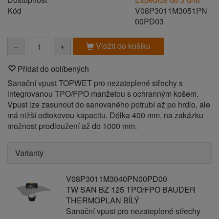
Kód
V08P3011M3051PN
00PD03
Vložit do košíku
−
+
Přidat do oblíbených
Sanační vpust TOPWET pro nezateplené střechy s
integrovanou TPO/FPO manžetou s ochranným košem.
Vpust lze zasunout do sanovaného potrubí až po hrdlo, ale
má nižší odtokovou kapacitu. Délka 400 mm, na zakázku
možnost prodloužení až do 1000 mm.
Varianty
V08P3011M3040PN00PD00
TW SAN BZ 125 TPO/FPO BAUDER
THERMOPLAN BÍLÝ
Sanační vpust pro nezateplené střechy