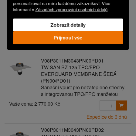
personalizovat na míru každému zákazníkovi. Více
TW SAN BZ 125 TPO/FPO
informací v
Zásadách zpracování osobních údajů
.
EVERGUARD MEMBRANE ŠEDÁ
Sanační vpust pro nezateplené střechy
s integrovanou TPO/FPO manžetou
Zobrazit detaily
Vaše cena:
2 670,00 Kč
Přijmout vše
Expedice do 3 dnů
V08P3011M3043PN00PD01
TW SAN BZ 125 TPO/FPO
EVERGUARD MEMBRANE ŠEDÁ
(PN00/PD01)
Sanační vpust pro nezateplené střechy
s integrovanou TPO/FPO manžetou
Vaše cena:
2 770,00 Kč
Expedice do 3 dnů
V08P3011M3043PN00PD02