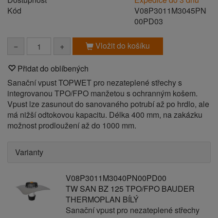
Kód
V08P3011M3045PN
00PD03
Vložit do košíku
−
+
Přidat do oblíbených
Sanační vpust TOPWET pro nezateplené střechy s
integrovanou TPO/FPO manžetou s ochranným košem.
Vpust lze zasunout do sanovaného potrubí až po hrdlo, ale
má nižší odtokovou kapacitu. Délka 400 mm, na zakázku
možnost prodloužení až do 1000 mm.
Varianty
V08P3011M3040PN00PD00
TW SAN BZ 125 TPO/FPO BAUDER
THERMOPLAN BÍLÝ
Sanační vpust pro nezateplené střechy