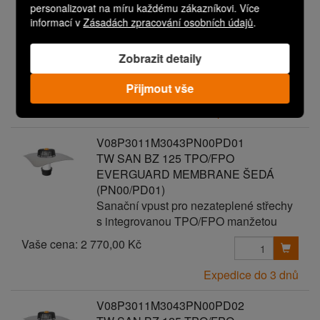
personalizovat na míru každému zákazníkovi. Více
TW SAN BZ 125 TPO/FPO
informací v
Zásadách zpracování osobních údajů
.
EVERGUARD MEMBRANE ŠEDÁ
Sanační vpust pro nezateplené střechy
s integrovanou TPO/FPO manžetou
Zobrazit detaily
Vaše cena:
2 670,00 Kč
Přijmout vše
Expedice do 3 dnů
V08P3011M3043PN00PD01
TW SAN BZ 125 TPO/FPO
EVERGUARD MEMBRANE ŠEDÁ
(PN00/PD01)
Sanační vpust pro nezateplené střechy
s integrovanou TPO/FPO manžetou
Vaše cena:
2 770,00 Kč
Expedice do 3 dnů
V08P3011M3043PN00PD02