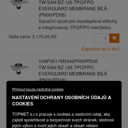
TW SAN BZ 125 TPO/FPO
EVERGUARD MEMBRANE BÍLÁ
(PN00/PD05)
Sanační vpust pro nezateplené střechy
s integrovanou TPO/FPO manžetou
Vaše cena:
3 170,00 Kč
Expedice do 3 dnů
V08P3011M3042PN00PD06
TW SAN BZ 125 TPO/FPO
EVERGUARD MEMBRANE BÍLÁ
(PN00/PD06)
Sanační vpust pro nezateplené střechy
Přijmout pouze nezbytné cookies
s integrovanou TPO/FPO manžetou
NASTAVENÍ OCHRANY OSOBNÍCH ÚDAJŮ A
Vaše cena:
3 270,00 Kč
COOKIES
Expedice do 3 dnů
TOPWET s.r.o pracuje s cookies a osobními údaji, aby
zajistil spolehlivost a bezpečnost svých stránek, sledoval
jejich výkon a mohl jejich obsah a obsah reklam
V08P3011M3043PN00PD00