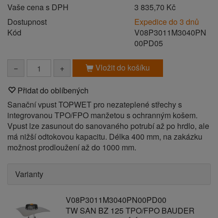
Vaše cena s DPH
3 835,70 Kč
Dostupnost
Expedice do 3 dnů
Kód
V08P3011M3040PN
00PD05
Vložit do košíku
−
+
Přidat do oblíbených
Sanační vpust TOPWET pro nezateplené střechy s
integrovanou TPO/FPO manžetou s ochranným košem.
Vpust lze zasunout do sanovaného potrubí až po hrdlo, ale
má nižší odtokovou kapacitu. Délka 400 mm, na zakázku
možnost prodloužení až do 1000 mm.
Varianty
V08P3011M3040PN00PD00
TW SAN BZ 125 TPO/FPO BAUDER