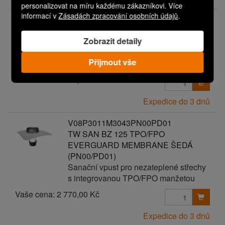
personalizovat na míru každému zákazníkovi. Více
informací v
Zásadách zpracování osobních údajů
.
V08P3011M3043PN00PD00
TW SAN BZ 125 TPO/FPO
Zobrazit detaily
EVERGUARD MEMBRANE ŠEDÁ
Sanační vpust pro nezateplené střechy
Přijmout vše
s integrovanou TPO/FPO manžetou
Vaše cena:
2 670,00 Kč
Expedice do 3 dnů
V08P3011M3043PN00PD01
TW SAN BZ 125 TPO/FPO
EVERGUARD MEMBRANE ŠEDÁ
(PN00/PD01)
Sanační vpust pro nezateplené střechy
s integrovanou TPO/FPO manžetou
Vaše cena:
2 770,00 Kč
Expedice do 3 dnů