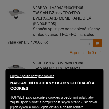
V08P3011M3042PN00PD05
TW SAN BZ 125 TPO/FPO
EVERGUARD MEMBRANE BÍLÁ
(PN00/PD05)
Sanační vpust pro nezateplené střechy
s integrovanou TPO/FPO manžetou
Vaše cena:
3 170,00 Kč
Expedice do 3 dnů
V08P3011M3042PN00PD06
TW SAN BZ 125 TPO/FPO
EVERGUARD MEMBRANE BÍLÁ
Přijmout pouze nezbytné cookies
(PN00/PD06)
NASTAVENÍ OCHRANY OSOBNÍCH ÚDAJŮ A
Sanační vpust pro nezateplené střechy
COOKIES
s integrovanou TPO/FPO manžetou
Vaše cena:
TOPWET s.r.o pracuje s cookies a osobními údaji, aby
3 270,00 Kč
zajistil spolehlivost a bezpečnost svých stránek, sledoval
jejich výkon a mohl jejich obsah a obsah reklam
Expedice do 3 dnů