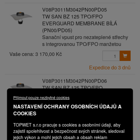
V08P3011M3042PN00PD05
TW SAN BZ 125 TPO/FPO
EVERGUARD MEMBRANE BÍLÁ
(PN00/PD05)
Sanační vpust pro nezateplené střechy
s integrovanou TPO/FPO manžetou
Vaše cena:
3 170,00 Kč
Expedice do 3 dnů
V08P3011M3042PN00PD06
TW SAN BZ 125 TPO/FPO
EVERGUARD MEMBRANE BÍLÁ
Přijmout pouze nezbytné cookies
(PN00/PD06)
NASTAVENÍ OCHRANY OSOBNÍCH ÚDAJŮ A
Sanační vpust pro nezateplené střechy
COOKIES
s integrovanou TPO/FPO manžetou
Vaše cena:
TOPWET s.r.o pracuje s cookies a osobními údaji, aby
3 270,00 Kč
zajistil spolehlivost a bezpečnost svých stránek, sledoval
jejich výkon a mohl jejich obsah a obsah reklam
Expedice do 3 dnů