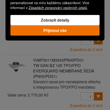
personalizovat na míru každému zákazníkovi. Více
informací v
Zásadách zpracování osobních údajů
.
V08P3011M3043PN00PD00
TW SAN BZ 125 TPO/FPO
Zobrazit detaily
EVERGUARD MEMBRANE ŠEDÁ
Sanační vpust pro nezateplené střechy
Přijmout vše
s integrovanou TPO/FPO manžetou
Vaše cena:
2 670,00 Kč
Expedice do 3 dnů
V08P3011M3043PN00PD01
TW SAN BZ 125 TPO/FPO
EVERGUARD MEMBRANE ŠEDÁ
(PN00/PD01)
Sanační vpust pro nezateplené střechy
s integrovanou TPO/FPO manžetou
Vaše cena:
2 770,00 Kč
Expedice do 3 dnů