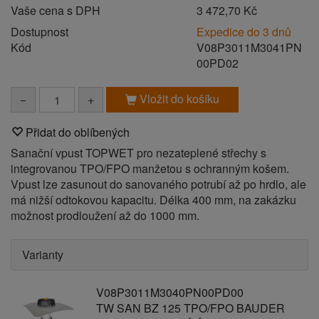
Vaše cena s DPH
3 472,70 Kč
Dostupnost
Expedice do 3 dnů
Kód
V08P3011M3041PN
00PD02
Vložit do košíku
−
+
Přidat do oblíbených
Sanační vpust TOPWET pro nezateplené střechy s
integrovanou TPO/FPO manžetou s ochranným košem.
Vpust lze zasunout do sanovaného potrubí až po hrdlo, ale
má nižší odtokovou kapacitu. Délka 400 mm, na zakázku
možnost prodloužení až do 1000 mm.
Varianty
V08P3011M3040PN00PD00
TW SAN BZ 125 TPO/FPO BAUDER