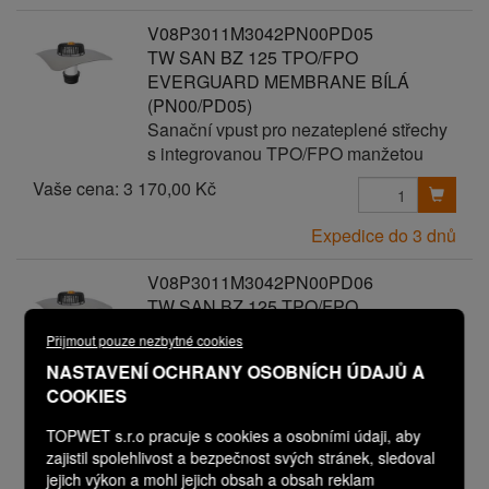
V08P3011M3042PN00PD05
TW SAN BZ 125 TPO/FPO
EVERGUARD MEMBRANE BÍLÁ
(PN00/PD05)
Sanační vpust pro nezateplené střechy
s integrovanou TPO/FPO manžetou
Vaše cena:
3 170,00 Kč
Expedice do 3 dnů
V08P3011M3042PN00PD06
TW SAN BZ 125 TPO/FPO
EVERGUARD MEMBRANE BÍLÁ
Přijmout pouze nezbytné cookies
(PN00/PD06)
NASTAVENÍ OCHRANY OSOBNÍCH ÚDAJŮ A
Sanační vpust pro nezateplené střechy
COOKIES
s integrovanou TPO/FPO manžetou
Vaše cena:
TOPWET s.r.o pracuje s cookies a osobními údaji, aby
3 270,00 Kč
zajistil spolehlivost a bezpečnost svých stránek, sledoval
jejich výkon a mohl jejich obsah a obsah reklam
Expedice do 3 dnů