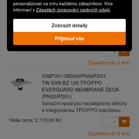
personalizovat na míru každému zákazníkovi. Více
informací v
Zásadách zpracování osobních údajů
.
V08P3011M3043PN00PD00
TW SAN BZ 125 TPO/FPO
Zobrazit detaily
EVERGUARD MEMBRANE ŠEDÁ
Sanační vpust pro nezateplené střechy
Přijmout vše
s integrovanou TPO/FPO manžetou
Vaše cena:
2 670,00 Kč
Expedice do 3 dnů
V08P3011M3043PN00PD01
TW SAN BZ 125 TPO/FPO
EVERGUARD MEMBRANE ŠEDÁ
(PN00/PD01)
Sanační vpust pro nezateplené střechy
s integrovanou TPO/FPO manžetou
Vaše cena:
2 770,00 Kč
Expedice do 3 dnů