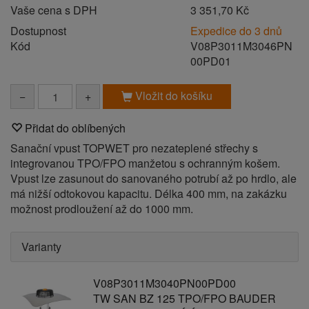
Vaše cena s DPH
3 351,70 Kč
Dostupnost
Expedice do 3 dnů
Kód
V08P3011M3046PN
00PD01
Vložit do košíku
−
+
Přidat do oblíbených
Sanační vpust TOPWET pro nezateplené střechy s
integrovanou TPO/FPO manžetou s ochranným košem.
Vpust lze zasunout do sanovaného potrubí až po hrdlo, ale
má nižší odtokovou kapacitu. Délka 400 mm, na zakázku
možnost prodloužení až do 1000 mm.
Varianty
V08P3011M3040PN00PD00
TW SAN BZ 125 TPO/FPO BAUDER