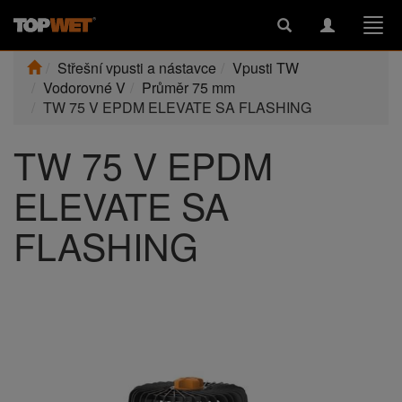
Toggle
Toggle
Togg
search
navigation
navi
Střešní vpusti a nástavce
Vpusti TW
Vodorovné V
Průměr 75 mm
TW 75 V EPDM ELEVATE SA FLASHING
TW 75 V EPDM
ELEVATE SA
FLASHING