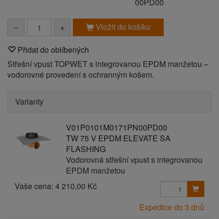
00PD00
Vložit do košíku
−
+
Přidat do oblíbených
Střešní vpust TOPWET s integrovanou EPDM manžetou –
vodorovné provedení s ochranným košem.
Varianty
V01P0101M0171PN00PD00
TW 75 V EPDM ELEVATE SA
FLASHING
Vodorovná střešní vpust s integrovanou
EPDM manžetou
Vaše cena:
4 210,00 Kč
Expedice do 3 dnů