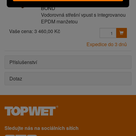
TW 75 V EPDM RESITRIX SK W FULL
BOND
Vodorovná střešní vpust s integrovanou
EPDM manžetou
Vaše cena:
3 460,00 Kč
Expedice do 3 dnů
Příslušenství
Dotaz
Sledujte nás na sociálních sítích