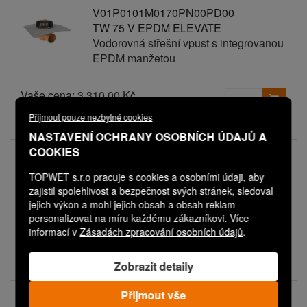
V01P0101M0170PN00PD00
TW 75 V EPDM ELEVATE
Vodorovná střešní vpust s integrovanou
EPDM manžetou
Vaše cena:
3 310,00 Kč
Přijmout pouze nezbytné cookies
Expedice do 3 dnů
NASTAVENÍ OCHRANY OSOBNÍCH ÚDAJŮ A
COOKIES
V01P0101M0105PN00PD00
TW 75 V EPDM
TOPWET s.r.o pracuje s cookies a osobními údaji, aby
Vodorovná střešní vpust s integrovanou
zajistil spolehlivost a bezpečnost svých stránek, sledoval
EPDM manžetou
jejich výkon a mohl jejich obsah a obsah reklam
personalizovat na míru každému zákazníkovi. Více
informací v
Zásadách zpracování osobních údajů
.
Vaše cena:
3 310,00 Kč
Expedice do 3 dnů
Zobrazit detaily
V01P0101M0172PN00PD00
Přijmout vše