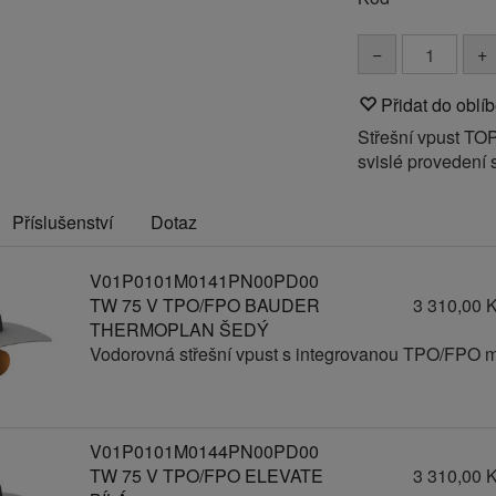
−
+
Přidat do oblí
Střešní vpust T
svislé provedení
Příslušenství
Dotaz
V01P0101M0141PN00PD00
TW 75 V TPO/FPO BAUDER
3 310,00 
THERMOPLAN ŠEDÝ
Vodorovná střešní vpust s integrovanou TPO/FPO 
V01P0101M0144PN00PD00
TW 75 V TPO/FPO ELEVATE
3 310,00 