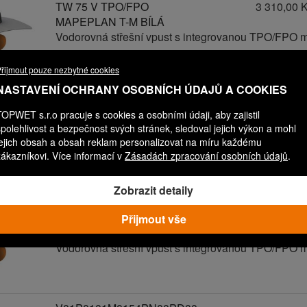
TW 75 V TPO/FPO
3 310,00 
MAPEPLAN T-M BÍLÁ
Vodorovná střešní vpust s integrovanou TPO/FPO 
řijmout pouze nezbytné cookies
NASTAVENÍ OCHRANY OSOBNÍCH ÚDAJŮ A COOKIES
V01P0101M0148PN00PD00
TW 75 V TPO/FPO
3 310,00 
TOPWET s.r.o pracuje s cookies a osobními údaji, aby zajistil
MAPEPLAN T-M TM.ŠEDÁ
spolehlivost a bezpečnost svých stránek, sledoval jejich výkon a mohl
Vodorovná střešní vpust s integrovanou TPO/FPO 
jejich obsah a obsah reklam personalizovat na míru každému
zákazníkovi. Více informací v
Zásadách zpracování osobních údajů
.
Zobrazit detaily
V01P0101M0152PN00PD00
TW 75 V TPO/FPO
3 310,00 
Přijmout vše
MONARFIN FM
Vodorovná střešní vpust s integrovanou TPO/FPO 