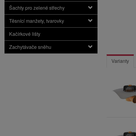
Šachty pro zelené střechy
Těsnící manžety, tvarovky
Kačírkové lišty
Zachytávače sněhu
Varianty