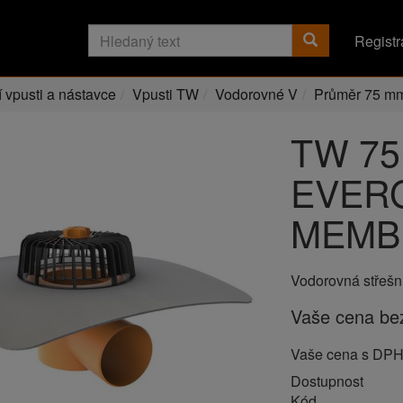
Registr
í vpusti a nástavce
Vpusti TW
Vodorovné V
Průměr 75 m
TW 75
EVER
MEMB
Vodorovná střešn
Vaše cena b
Vaše cena s DP
Dostupnost
Kód