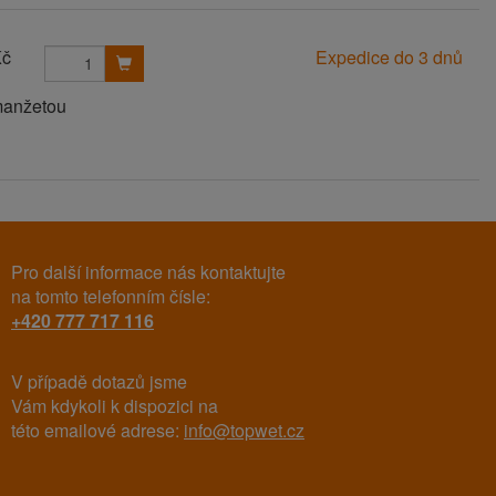
Kč
Expedice do 3 dnů
manžetou
Pro další informace nás kontaktujte
na tomto telefonním čísle:
+420 777 717 116
V případě dotazů jsme
Vám kdykoli k dispozici na
této emailové adrese:
info@topwet.cz