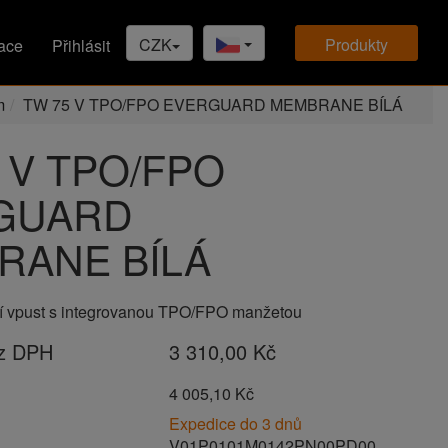
CZK
produkty
ace
Přihlásit
m
TW 75 V TPO/FPO EVERGUARD MEMBRANE BÍLÁ
 V TPO/FPO
GUARD
RANE BÍLÁ
í vpust s integrovanou TPO/FPO manžetou
ez DPH
3 310,00 Kč
H
4 005,10 Kč
Expedice do 3 dnů
V01P0101M0142PN00PD00