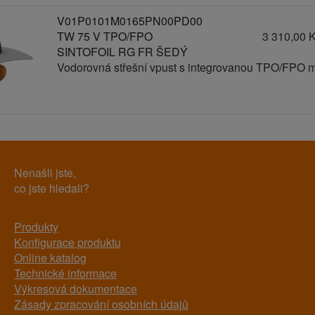
V01P0101M0165PN00PD00
TW 75 V TPO/FPO
3 310,00 
SINTOFOIL RG FR ŠEDÝ
Vodorovná střešní vpust s integrovanou TPO/FPO 
Nenašli jste,
co jste hledali?
Produkty
Konfigurace produktu
Online katalog
Technické informace
Výkresová dokumentace
Zásady zpracování osobních údajů