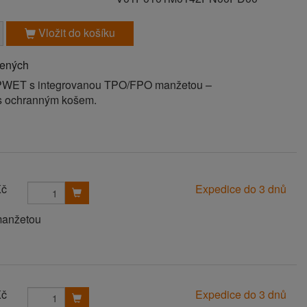
Vložit do košíku
bených
OPWET s integrovanou TPO/FPO manžetou –
 s ochranným košem.
Kč
Expedice do 3 dnů
manžetou
Kč
Expedice do 3 dnů