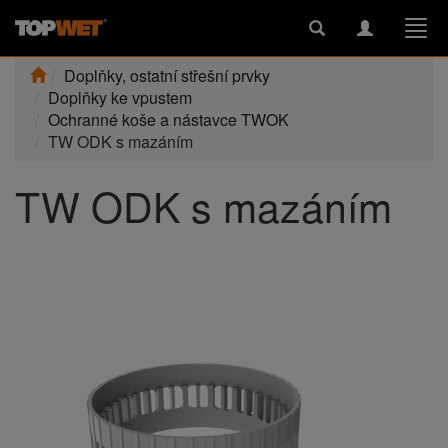
Toggle
Toggle
Togg
search
navigation
navi
Doplňky, ostatní střešní prvky
Doplňky ke vpustem
Ochranné koše a nástavce TWOK
TW ODK s mazáním
TW ODK s mazáním