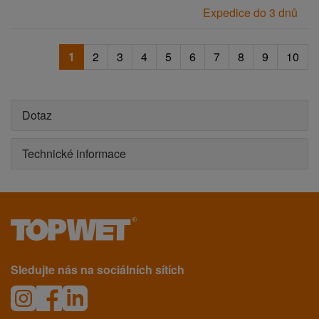
Expedice do 3 dnů
1
2
3
4
5
6
7
8
9
10
Dotaz
Technické informace
Sledujte nás na sociálních sítích