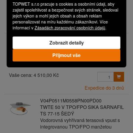
TOPWET s.r.o pracuje s cookies a osobními údaji, aby
zajistil spolehlivost a bezpečnost svých stránek, sledoval
Vaše cena:
2 040,00 Kč
jejich výkon a mohl jejich obsah a obsah reklam
personalizovat na míru každému zákazníkovi. Více
Expedice do 3 dnů
informací v
Zásadách zpracování osobních údajů
.
V01P0105M0164PN00PD00
Zobrazit detaily
TWE 110 V TPO/FPO KÖSTER RT 815
Vodorovná vyhřívaná střešní vpust s
Přijmout vše
integrovanou TPO/FPO manžetou
Vaše cena:
4 510,00 Kč
Expedice do 3 dnů
V04P0511M0558PN00PD00
TWTE 50 V TPO/FPO SIKA SARNAFIL
TS 77-15 ŠEDÝ
Vodorovná vyhřívaná terasová vpust s
integrovanou TPO/FPO manžetou