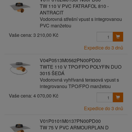
TW 110 V PVC FATRAFOL 810 -
ANTRACIT
Vodorovná střešní vpust s integrovanou
PVC manžetou
Vaše cena:
3 210,00 Kč
Expedice do 3 dnů
V04P0513M0562PN00PD00
TWTE 110 V TPO/FPO POLYFIN DUO
3015 ŠEDÁ
Vodorovná vyhřívaná terasová vpust s
integrovanou TPO/FPO manžetou
Vaše cena:
4 070,00 Kč
Expedice do 3 dnů
V01P0101M0137PN00PD00
TW 75 V PVC ARMOURPLAN D