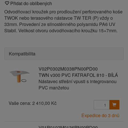
Přidat do oblíbených
Odvodňovací kroužek pro prodloužení perforovaného koše
TWOK nebo terasového nástavce TW TER (P) vždy o
33mm. Provedení ze silnostěnného polyamidu PA6 UV
Stabil. Velikost otvoru odvodňovacího kroužku 15×7mm.
Kompatibilita
V02P0302M0338PN00PD00
TWN v300 PVC FATRAFOL 810 - BÍLÁ
Nástavec střešní vpusti s integrovanou
PVC manžetou
Vaše cena:
2 410,00 Kč
Expedice do 3 dnů
V01P0102M0136PN00PD00