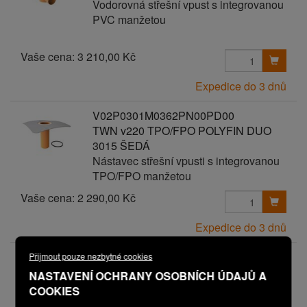
Vodorovná střešní vpust s integrovanou
PVC manžetou
Vaše cena:
3 210,00 Kč
Expedice do 3 dnů
V02P0301M0362PN00PD00
TWN v220 TPO/FPO POLYFIN DUO
3015 ŠEDÁ
Nástavec střešní vpusti s integrovanou
TPO/FPO manžetou
Vaše cena:
2 290,00 Kč
Expedice do 3 dnů
V02P3102M3179PN00PD00
Přijmout pouze nezbytné cookies
TWTN v300 FLC PRESSED 50
NASTAVENÍ OCHRANY OSOBNÍCH ÚDAJŮ A
Nástavec terasové vpusti s FLC
COOKIES
manžetou